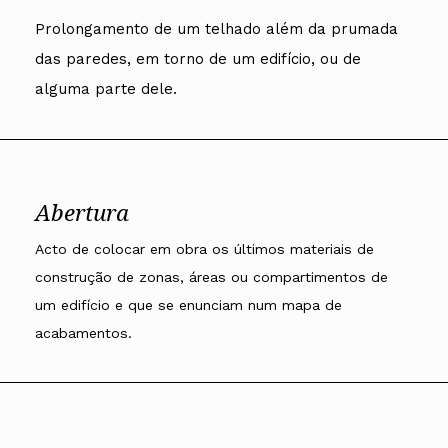
Arquivo
Nacional
Contactos
Conselho Diretivo Nacional
Bolsa de Emprego
Algarve
Algarve
Apoio à profissão
Revista
Prolongamento de um telhado além da prumada
Internacional
Fale com a OA
Conselho de Disciplina
Emprego, Estágios e
Madeira
Madeira
Terças Técnicas
Intersecções
Nacional
Procedimentos concursais
das paredes, em torno de um edifício, ou de
Açores
Açores
Apresentações Técnicas
Newsletter
Seguros
Conselho Fiscal
Termos e Condições
Arquitectos
alguma parte dele.
Responsabilidade Civil
Conselho de Supervisão
Boletim
Notícias
Apoio à prática
Saúde
Arquitectos
Toda a OA
Atlas dos Materiais e
IAPXX
Colégios
Ofícios
Norte
IARP
CAU
Legislação
Centro
Jornal Arquitectos
COB
SILUC
Lisboa e Vale do Tejo
Habitar Portugal
CPA
Apoio jurídico
Alentejo
Abertura
Glossário de
CSAC
Minutas
Algarve
Arquitectura de
Documentos Normativos
Madeira
Autor
Acto de colocar em obra os últimos materiais de
Normas
Açores
construção de zonas, áreas ou compartimentos de
um edifício e que se enunciam num mapa de
acabamentos.