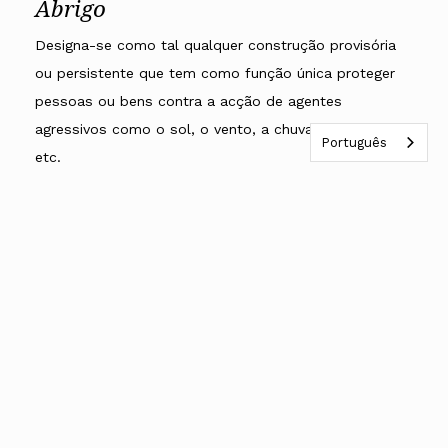
Abrigo
Designa-se como tal qualquer construção provisória
ou persistente que tem como função única proteger
pessoas ou bens contra a acção de agentes
agressivos como o sol, o vento, a chuva, inundações,
Português
etc.
Acabamento
Acto de colocar em obra os últimos materiais de
construção de zonas, áreas ou compartimentos de
um edifício e que se enunciam num mapa de
acabamentos.