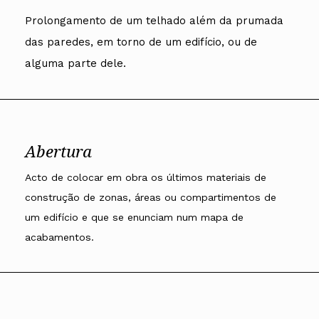
Arquivo
Nacional
Contactos
Conselho Diretivo Nacional
Bolsa de Emprego
Algarve
Algarve
Apoio à profissão
Revista
Prolongamento de um telhado além da prumada
Internacional
Fale com a OA
Conselho de Disciplina
Emprego, Estágios e
Madeira
Madeira
Terças Técnicas
Intersecções
Nacional
Procedimentos concursais
das paredes, em torno de um edifício, ou de
Açores
Açores
Apresentações Técnicas
Newsletter
Seguros
Conselho Fiscal
Termos e Condições
Arquitectos
alguma parte dele.
Responsabilidade Civil
Conselho de Supervisão
Boletim
Notícias
Apoio à prática
Saúde
Arquitectos
Toda a OA
Atlas dos Materiais e
IAPXX
Colégios
Ofícios
Norte
IARP
CAU
Legislação
Centro
Jornal Arquitectos
COB
SILUC
Lisboa e Vale do Tejo
Habitar Portugal
CPA
Apoio jurídico
Alentejo
Abertura
Glossário de
CSAC
Minutas
Algarve
Arquitectura de
Documentos Normativos
Madeira
Autor
Acto de colocar em obra os últimos materiais de
Normas
Açores
construção de zonas, áreas ou compartimentos de
um edifício e que se enunciam num mapa de
acabamentos.