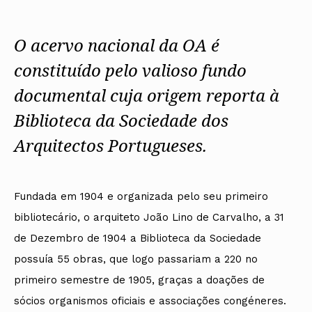
Arquivo
Nacional
Contactos
Conselho Diretivo Nacional
Bolsa de Emprego
Algarve
Algarve
Apoio à profissão
Revista
Internacional
Fale com a OA
Conselho de Disciplina
Emprego, Estágios e
Madeira
Madeira
Terças Técnicas
Intersecções
Nacional
Procedimentos concursais
O acervo nacional da OA é
Açores
Açores
Apresentações Técnicas
Newsletter
Seguros
Conselho Fiscal
Termos e Condições
Arquitectos
Responsabilidade Civil
constituído pelo valioso fundo
Conselho de Supervisão
Boletim
Notícias
Apoio à prática
Saúde
Arquitectos
Toda a OA
Atlas dos Materiais e
documental cuja origem reporta à
IAPXX
Colégios
Ofícios
Norte
IARP
CAU
Legislação
Centro
Biblioteca da Sociedade dos
Jornal Arquitectos
COB
SILUC
Lisboa e Vale do Tejo
Habitar Portugal
CPA
Apoio jurídico
Alentejo
Arquitectos Portugueses.
Glossário de
CSAC
Minutas
Algarve
Arquitectura de
Documentos Normativos
Madeira
Autor
Normas
Açores
Fundada em 1904 e organizada pelo seu primeiro
bibliotecário, o arquiteto João Lino de Carvalho, a 31
de Dezembro de 1904 a Biblioteca da Sociedade
possuía 55 obras, que logo passariam a 220 no
primeiro semestre de 1905, graças a doações de
sócios organismos oficiais e associações congéneres.