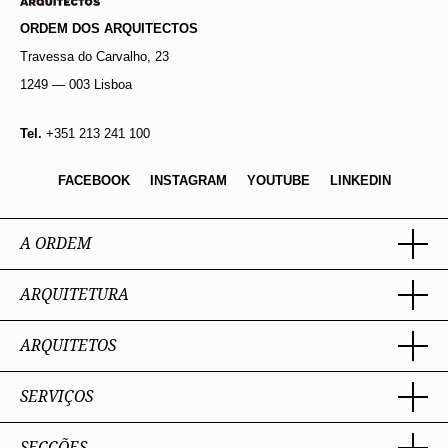
ORDEM DOS ARQUITECTOS
Travessa do Carvalho, 23
1249 — 003 Lisboa
Tel.
+351 213 241 100
FACEBOOK
INSTAGRAM
YOUTUBE
LINKEDIN
A ORDEM
ARQUITETURA
Ordem dos Arquitectos
Sobre a OA
Legado
ARQUITETOS
Trabalhar com Arquiteto
Sede
Porquê um Arquiteto
Presidente
Boas práticas
SERVIÇOS
Estatuto e Regulamentos
Sobre a profissão
Perguntas Frequentes
Comissões Técnicas
Competências Profissionais
Membros Honorários
Admissão e Inscrição na OA
SECÇÕES