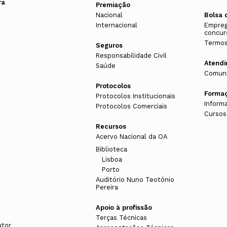
ra
Premiação
Nacional
Bolsa 
Internacional
Empreg
concur
Termos
Seguros
Responsabilidade Civil
Atend
Saúde
Comuni
Protocolos
Forma
Protocolos Institucionais
Inform
Protocolos Comerciais
Cursos
Recursos
Acervo Nacional da OA
Biblioteca
Lisboa
Porto
Auditório Nuno Teotónio
Pereira
Apoio à profissão
Terças Técnicas
utor