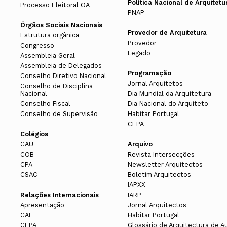
Política Nacional de Arquitetu
Processo Eleitoral OA
PNAP
Órgãos Sociais Nacionais
Provedor de Arquitetura
Estrutura orgânica
Provedor
Congresso
Legado
Assembleia Geral
Assembleia de Delegados
Programação
Conselho Diretivo Nacional
Jornal Arquitetos
Conselho de Disciplina
Nacional
Dia Mundial da Arquitetura
Conselho Fiscal
Dia Nacional do Arquiteto
Conselho de Supervisão
Habitar Portugal
CEPA
Colégios
CAU
Arquivo
COB
Revista Intersecções
CPA
Newsletter Arquitectos
CSAC
Boletim Arquitectos
IAPXX
Relações Internacionais
IARP
Apresentação
Jornal Arquitectos
CAE
Habitar Portugal
CEPA
Glossário de Arquitectura de A