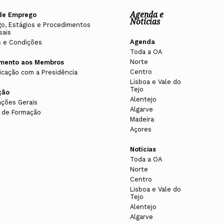
Agenda e
de Emprego
Notícias
o, Estágios e Procedimentos
sais
Agenda
 e Condições
Toda a OA
Norte
imento aos Membros
Centro
cação com a Presidência
Lisboa e Vale do
Tejo
ção
Alentejo
ações Gerais
Algarve
 de Formação
Madeira
Açores
Notícias
Toda a OA
Norte
Centro
Lisboa e Vale do
Tejo
Alentejo
Algarve