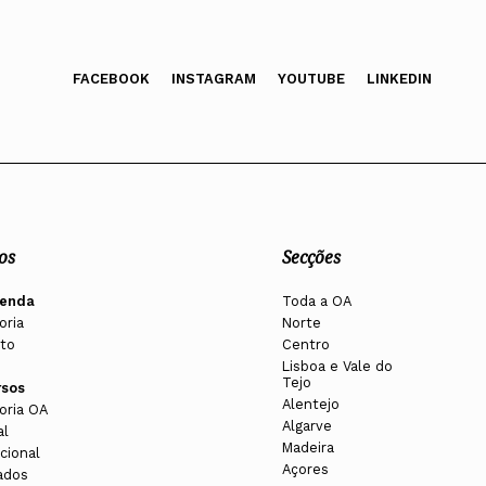
FACEBOOK
INSTAGRAM
YOUTUBE
LINKEDIN
os
Secções
enda
Toda a OA
oria
Norte
to
Centro
Lisboa e Vale do
Tejo
rsos
Alentejo
oria OA
Algarve
al
Madeira
cional
Açores
ados