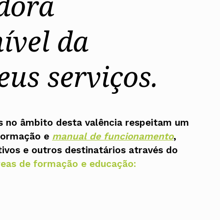
dora
UMAR
Pereira
Lisboa e 
Alentejo
Algarve
nível da
Madeira
Açores
Comunic
eus serviços.
Toda a O
Norte
Centro
Lisboa e 
Alentejo
Algarve
s no âmbito desta valência respeitam um
Madeira
 formação e
manual de funcionamento
,
Açores
vos e outros destinatários através do
reas de formação e educação: