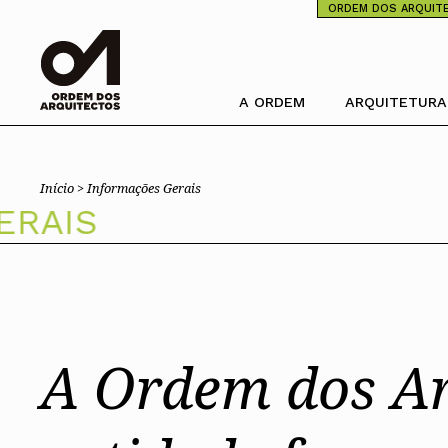
⁄
ORDEM DOS ARQUIT
A ORDEM
ARQUITETURA
Pesquisa
Ordem dos Arquitectos
Trabalhar com 
Início >
Informações Gerais
Sobre a OA
Porquê um Arqu
AIS
Legado
Boas práticas
Sede
Perguntas Freq
Presidente
Estatuto e Regulamentos
PIAAP
Comissões Técnicas
Plataforma Inte
Administração P
Membros Honorários
Instrumentos de gestão
Processo Eleitoral OA
A Ordem dos Ar
Órgãos Sociais Nacionais
Estrutura orgânica
Congresso