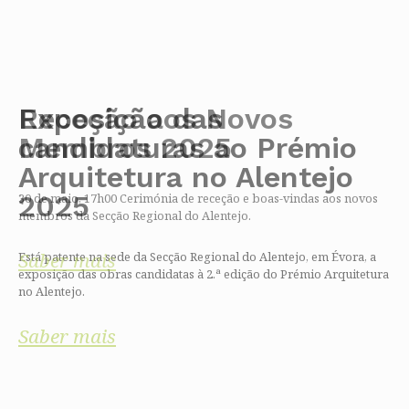
Exposição das
Receção aos Novos
candidaturas ao Prémio
Membros 2025
Arquitetura no Alentejo
2025
30 de maio, 17h00 Cerimónia de receção e boas-vindas aos novos
membros da Secção Regional do Alentejo.
Saber mais
Está patente na sede da Secção Regional do Alentejo, em Évora, a
exposição das obras candidatas à 2.ª edição do Prémio Arquitetura
no Alentejo.
Saber mais