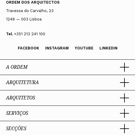
ORDEM DOS ARQUITECTOS
Travessa do Carvalho, 23
1249 — 003 Lisboa
Tel.
+351 213 241 100
FACEBOOK
INSTAGRAM
YOUTUBE
LINKEDIN
A ORDEM
ARQUITETURA
Ordem dos Arquitectos
Sobre a OA
Legado
ARQUITETOS
Trabalhar com Arquiteto
Sede
Porquê um Arquiteto
Presidente
Boas práticas
SERVIÇOS
Estatuto e Regulamentos
Sobre a profissão
Perguntas Frequentes
Comissões Técnicas
Competências Profissionais
Membros Honorários
Admissão e Inscrição na OA
SECÇÕES
Encomenda
PIAAP
Instrumentos de gestão
Certificação