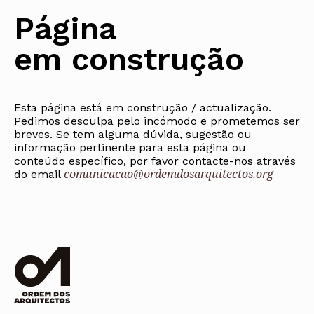
Arquivo
Nacional
Contactos
Conselho Diretivo Nacional
Bolsa de Emprego
Algarve
Algarve
Apoio à profissão
Página
Revista
Internacional
Fale com a OA
Conselho de Disciplina
Emprego, Estágios e
Madeira
Madeira
Terças Técnicas
Intersecções
Nacional
Procedimentos concursais
Açores
Açores
Apresentações Técnicas
Newsletter
em construção
Seguros
Conselho Fiscal
Termos e Condições
Arquitectos
Responsabilidade Civil
Conselho de Supervisão
Boletim
Notícias
Apoio à prática
Saúde
Arquitectos
Toda a OA
Atlas dos Materiais e
IAPXX
Colégios
Ofícios
Norte
IARP
Esta página está em construção / actualização.
CAU
Legislação
Centro
Jornal Arquitectos
Pedimos desculpa pelo incómodo e prometemos ser
COB
SILUC
Lisboa e Vale do Tejo
Habitar Portugal
breves. Se tem alguma dúvida, sugestão ou
CPA
Apoio jurídico
Alentejo
informação pertinente para esta página ou
Glossário de
CSAC
Minutas
Algarve
Arquitectura de
conteúdo específico, por favor contacte-nos através
Documentos Normativos
Madeira
Autor
comunicacao@ordemdosarquitectos.org
do email
Normas
Açores