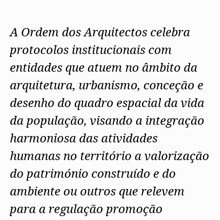
Arquivo
Nacional
Contactos
Conselho Diretivo Nacional
Bolsa de Emprego
Algarve
Algarve
Apoio à profissão
Revista
Internacional
Fale com a OA
Conselho de Disciplina
Emprego, Estágios e
Madeira
Madeira
Terças Técnicas
Intersecções
Nacional
Procedimentos concursais
A Ordem dos Arquitectos celebra
Açores
Açores
Apresentações Técnicas
Newsletter
Seguros
Conselho Fiscal
Termos e Condições
Arquitectos
Responsabilidade Civil
protocolos institucionais com
Conselho de Supervisão
Boletim
Notícias
Apoio à prática
Saúde
Arquitectos
Toda a OA
Atlas dos Materiais e
entidades que atuem no âmbito da
IAPXX
Colégios
Ofícios
Norte
IARP
CAU
Legislação
Centro
arquitetura, urbanismo, conceção e
Jornal Arquitectos
COB
SILUC
Lisboa e Vale do Tejo
Habitar Portugal
CPA
Apoio jurídico
Alentejo
desenho do quadro espacial da vida
Glossário de
CSAC
Minutas
Algarve
Arquitectura de
Documentos Normativos
da população, visando a integração
Madeira
Autor
Normas
Açores
harmoniosa das atividades
humanas no território a valorização
do património construído e do
ambiente ou outros que relevem
para a regulação promoção