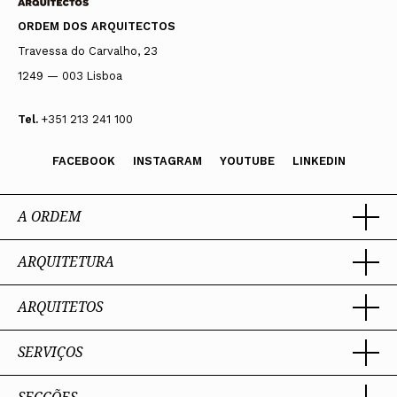
ORDEM DOS ARQUITECTOS
Travessa do Carvalho, 23
1249 — 003 Lisboa
Tel.
+351 213 241 100
FACEBOOK
INSTAGRAM
YOUTUBE
LINKEDIN
A ORDEM
ARQUITETURA
Ordem dos Arquitectos
Sobre a OA
Legado
ARQUITETOS
Trabalhar com Arquiteto
Sede
Porquê um Arquiteto
Presidente
Boas práticas
SERVIÇOS
Estatuto e Regulamentos
Sobre a profissão
Perguntas Frequentes
Comissões Técnicas
Competências Profissionais
Membros Honorários
Admissão e Inscrição na OA