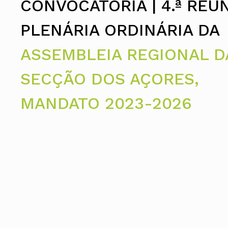
CONVOCATÓRIA | 4.ª REU
Assembleia Geral
Assembleia de Delegados
Conselho Diretivo Nacional
PLENÁRIA ORDINÁRIA DA
Conselho de Disciplina Nacional
Conselho Fiscal
ASSEMBLEIA REGIONAL D
Conselho de Supervisão
SECÇÃO DOS AÇORES,
MANDATO 2023-2026