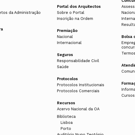
Concu
Portal dos Arquitectos
Assess
etos da Administração
Sobre o Portal
Nacion
Inscrição na Ordem
Interna
Result
ra
Premiação
Nacional
Bolsa 
Internacional
Empreg
concur
Termos
Seguros
Responsabilidade Civil
Atend
Saúde
Comuni
Protocolos
Forma
Protocolos Institucionais
Inform
Protocolos Comerciais
Cursos
Recursos
Acervo Nacional da OA
Biblioteca
Lisboa
Porto
Auditório Nuno Teotónio