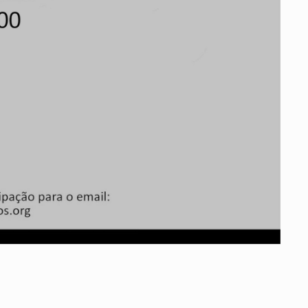
Vale do Tejo
Habitar Portugal
Glossário de Arquitectura de
Autor
ados
A
Vale do Tejo