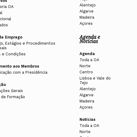
rsos
Alentejo
oria OA
Algarve
al
Madeira
cional
Açores
ados
Agenda e
de Emprego
Notícias
o, Estágios e Procedimentos
sais
Agenda
 e Condições
Toda a OA
Norte
imento aos Membros
Centro
cação com a Presidência
Lisboa e Vale do
Tejo
ção
Alentejo
ações Gerais
Algarve
 de Formação
Madeira
Açores
Notícias
Toda a OA
Norte