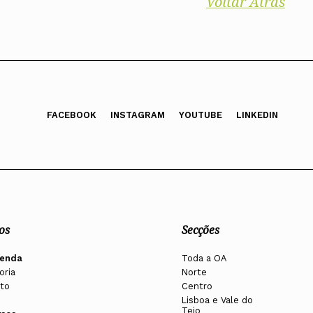
Voltar Atrás
FACEBOOK
INSTAGRAM
YOUTUBE
LINKEDIN
os
Secções
enda
Toda a OA
oria
Norte
to
Centro
Lisboa e Vale do
Tejo