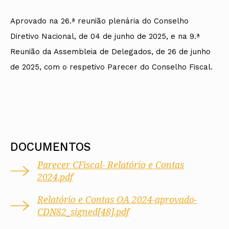
Arquivo
Nacional
Contactos
Conselho Diretivo Nacional
Bolsa de Emprego
Algarve
Algarve
Apoio à profissão
Revista
Internacional
Fale com a OA
Conselho de Disciplina
Emprego, Estágios e
Madeira
Madeira
Terças Técnicas
Intersecções
Aprovado na 26.ª reunião plenária do Conselho
Nacional
Procedimentos concursais
Açores
Açores
Apresentações Técnicas
Newsletter
Seguros
Diretivo Nacional, de 04 de junho de 2025, e na 9.ª
Conselho Fiscal
Termos e Condições
Arquitectos
Responsabilidade Civil
Conselho de Supervisão
Boletim
Notícias
Apoio à prática
Reunião da Assembleia de Delegados, de 26 de junho
Saúde
Arquitectos
Toda a OA
Atlas dos Materiais e
IAPXX
de 2025, com o respetivo Parecer do Conselho Fiscal.
Colégios
Ofícios
Norte
IARP
CAU
Legislação
Centro
Jornal Arquitectos
COB
SILUC
Lisboa e Vale do Tejo
Habitar Portugal
CPA
Apoio jurídico
Alentejo
Glossário de
CSAC
Minutas
Algarve
Arquitectura de
Documentos Normativos
Madeira
Autor
Normas
Açores
DOCUMENTOS
Parecer CFiscal- Relatório e Contas
2024.pdf
Relatório e Contas OA 2024-aprovado-
CDN82_signed[48].pdf