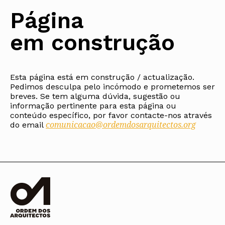
Arquivo
Nacional
Contactos
Conselho Diretivo Nacional
Bolsa de Emprego
Algarve
Algarve
Apoio à profissão
Página
Revista
Internacional
Fale com a OA
Conselho de Disciplina
Emprego, Estágios e
Madeira
Madeira
Terças Técnicas
Intersecções
Nacional
Procedimentos concursais
Açores
Açores
Apresentações Técnicas
Newsletter
em construção
Seguros
Conselho Fiscal
Termos e Condições
Arquitectos
Responsabilidade Civil
Conselho de Supervisão
Boletim
Notícias
Apoio à prática
Saúde
Arquitectos
Toda a OA
Atlas dos Materiais e
IAPXX
Colégios
Ofícios
Norte
IARP
Esta página está em construção / actualização.
CAU
Legislação
Centro
Jornal Arquitectos
Pedimos desculpa pelo incómodo e prometemos ser
COB
SILUC
Lisboa e Vale do Tejo
Habitar Portugal
breves. Se tem alguma dúvida, sugestão ou
CPA
Apoio jurídico
Alentejo
informação pertinente para esta página ou
Glossário de
CSAC
Minutas
Algarve
Arquitectura de
conteúdo específico, por favor contacte-nos através
Documentos Normativos
Madeira
Autor
comunicacao@ordemdosarquitectos.org
do email
Normas
Açores