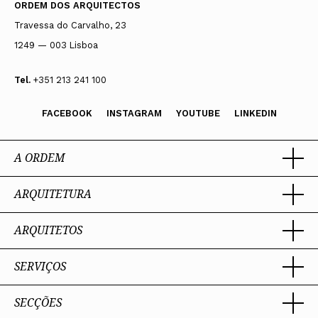
ORDEM DOS ARQUITECTOS
Travessa do Carvalho, 23
1249 — 003 Lisboa
Tel.
+351 213 241 100
FACEBOOK
INSTAGRAM
YOUTUBE
LINKEDIN
A ORDEM
ARQUITETURA
Ordem dos Arquitectos
Sobre a OA
Legado
ARQUITETOS
Trabalhar com Arquiteto
Sede
Porquê um Arquiteto
Presidente
Boas práticas
SERVIÇOS
Estatuto e Regulamentos
Sobre a profissão
Perguntas Frequentes
Comissões Técnicas
Competências Profissionais
Membros Honorários
Admissão e Inscrição na OA
SECÇÕES
Encomenda
PIAAP
Instrumentos de gestão
Certificação