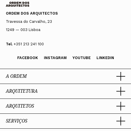
ORDEM DOS ARQUITECTOS
Travessa do Carvalho, 23
1249 — 003 Lisboa
Tel.
+351 213 241 100
FACEBOOK
INSTAGRAM
YOUTUBE
LINKEDIN
A ORDEM
ARQUITETURA
Ordem dos Arquitectos
Sobre a OA
Legado
ARQUITETOS
Trabalhar com Arquiteto
Sede
Porquê um Arquiteto
Presidente
Boas práticas
SERVIÇOS
Estatuto e Regulamentos
Sobre a profissão
Perguntas Frequentes
Comissões Técnicas
Competências Profissionais