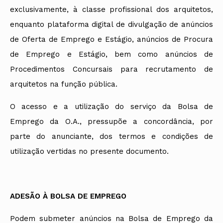
Arquivo
Nacional
Contactos
exclusivamente, à classe profissional dos arquitetos,
Conselho Diretivo Nacional
Bolsa de Emprego
Algarve
Algarve
Apoio à profissão
Revista
Internacional
Fale com a OA
Conselho de Disciplina
Emprego, Estágios e
Madeira
Madeira
Terças Técnicas
Intersecções
enquanto plataforma digital de divulgação de anúncios
Nacional
Procedimentos concursais
Açores
Açores
Apresentações Técnicas
Newsletter
Seguros
Conselho Fiscal
Termos e Condições
Arquitectos
de Oferta de Emprego e Estágio, anúncios de Procura
Responsabilidade Civil
Conselho de Supervisão
Boletim
Notícias
Apoio à prática
de Emprego e Estágio, bem como anúncios de
Saúde
Arquitectos
Toda a OA
Atlas dos Materiais e
IAPXX
Colégios
Ofícios
Procedimentos Concursais para recrutamento de
Norte
IARP
CAU
Legislação
Centro
arquitetos na função pública.
Jornal Arquitectos
COB
SILUC
Lisboa e Vale do Tejo
Habitar Portugal
CPA
Apoio jurídico
Alentejo
Glossário de
O acesso e a utilização do serviço da Bolsa de
CSAC
Minutas
Algarve
Arquitectura de
Documentos Normativos
Madeira
Autor
Emprego da O.A., pressupõe a concordância, por
Normas
Açores
parte do anunciante, dos termos e condições de
utilização vertidas no presente documento.
ADESÃO À BOLSA DE EMPREGO
Podem submeter anúncios na Bolsa de Emprego da