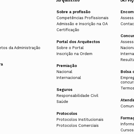
Sobre a profissão
Encom
Competências Profissionais
Assess
Admissão e Inscrição na OA
Contac
Certificação
Concu
Portal dos Arquitectos
Assess
etos da Administração
Sobre o Portal
Nacion
Inscrição na Ordem
Interna
Result
ra
Premiação
Nacional
Bolsa 
Internacional
Empreg
concur
Termos
Seguros
Responsabilidade Civil
Atend
Saúde
Comuni
Protocolos
Forma
Protocolos Institucionais
Inform
Protocolos Comerciais
Cursos