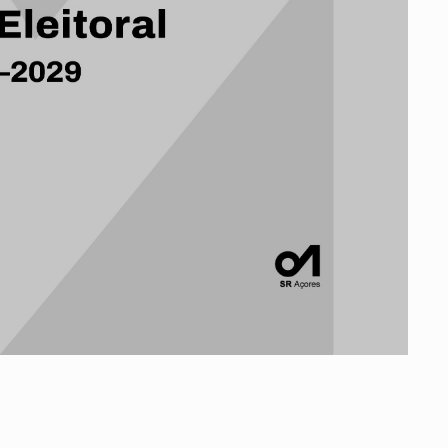
Vale do Tejo
Habitar Portugal
Glossário de Arquitectura de
Autor
ados
A
Vale do Tejo