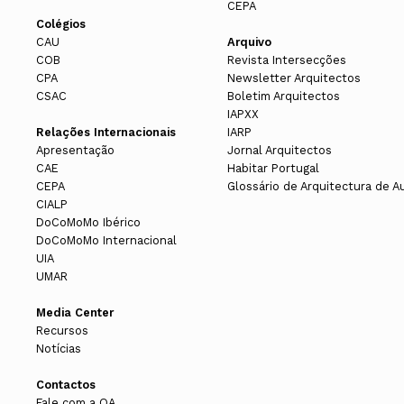
CEPA
Colégios
CAU
Arquivo
COB
Revista Intersecções
CPA
Newsletter Arquitectos
CSAC
Boletim Arquitectos
IAPXX
Relações Internacionais
IARP
Apresentação
Jornal Arquitectos
CAE
Habitar Portugal
CEPA
Glossário de Arquitectura de A
CIALP
DoCoMoMo Ibérico
DoCoMoMo Internacional
UIA
UMAR
Media Center
Recursos
Notícias
Contactos
Fale com a OA