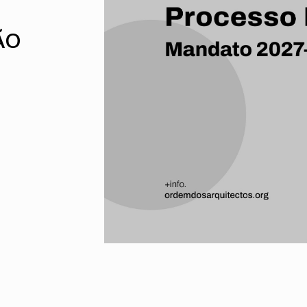
UMAR
Pereira
Lisboa e 
Alentejo
Algarve
ÃO
Madeira
Açores
Comunic
Toda a O
Norte
Centro
Lisboa e 
Alentejo
Algarve
Madeira
Açores