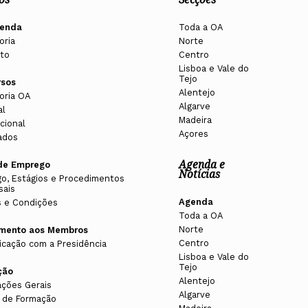
enda
Toda a OA
oria
Norte
to
Centro
Lisboa e Vale do
Tejo
rsos
Alentejo
oria OA
Algarve
al
Madeira
cional
Açores
ados
Agenda e
de Emprego
Notícias
o, Estágios e Procedimentos
sais
Agenda
 e Condições
Toda a OA
Norte
imento aos Membros
Centro
cação com a Presidência
Lisboa e Vale do
Tejo
ção
Alentejo
ações Gerais
Algarve
 de Formação