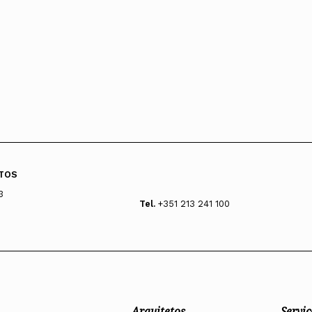
TOS
3
Tel.
+351 213 241 100
Arquitetos
Serviç