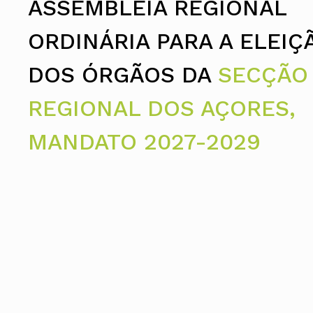
ASSEMBLEIA REGIONAL
Assembleia Geral
Assembleia de Delegados
Conselho Diretivo Nacional
ORDINÁRIA PARA A ELEIÇ
Conselho de Disciplina Nacional
Conselho Fiscal
DOS ÓRGÃOS DA
SECÇÃO
Conselho de Supervisão
REGIONAL DOS AÇORES,
MANDATO 2027-2029