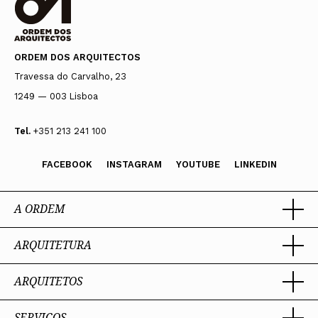
ORDEM DOS ARQUITECTOS
Travessa do Carvalho, 23
1249 — 003 Lisboa
Tel.
+351 213 241 100
FACEBOOK
INSTAGRAM
YOUTUBE
LINKEDIN
A ORDEM
ARQUITETURA
Ordem dos Arquitectos
Sobre a OA
Legado
ARQUITETOS
Trabalhar com Arquiteto
Sede
Porquê um Arquiteto
Presidente
Boas práticas
SERVIÇOS