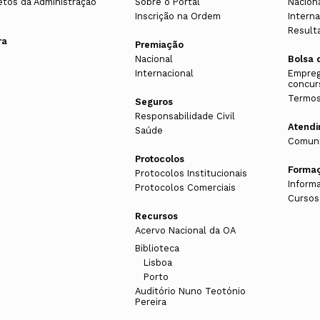
etos da Administração
Sobre o Portal
Nacion
Inscrição na Ordem
Interna
Result
ra
Premiação
Nacional
Bolsa 
Internacional
Empreg
concur
Termos
Seguros
Responsabilidade Civil
Atend
Saúde
Comuni
Protocolos
Forma
Protocolos Institucionais
Inform
Protocolos Comerciais
Cursos
Recursos
Acervo Nacional da OA
Biblioteca
Lisboa
Porto
Auditório Nuno Teotónio
Pereira