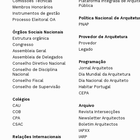
Comissões Técnicas
Plataforma Integrada de Arquit
Pública
Membros Honorários
Instrumentos de gestão
Política Nacional de Arquitetu
Processo Eleitoral OA
PNAP
Órgãos Sociais Nacionais
Provedor de Arquitetura
Estrutura orgânica
Provedor
Congresso
Legado
Assembleia Geral
Assembleia de Delegados
Programação
Conselho Diretivo Nacional
Jornal Arquitetos
Conselho de Disciplina
Nacional
Dia Mundial da Arquitetura
Conselho Fiscal
Dia Nacional do Arquiteto
Conselho de Supervisão
Habitar Portugal
CEPA
Colégios
CAU
Arquivo
COB
Revista Intersecções
CPA
Newsletter Arquitectos
CSAC
Boletim Arquitectos
IAPXX
Relações Internacionais
IARP