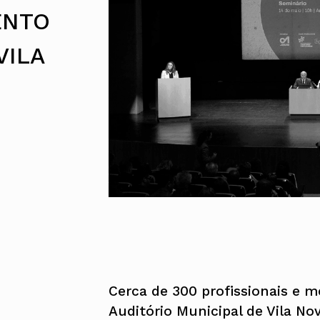
UMAR
Pereira
Lisboa e 
ENTO
Alentejo
Algarve
Madeira
VILA
Açores
Comunic
Toda a O
Norte
Centro
Lisboa e 
Alentejo
Algarve
Madeira
Açores
Cerca de 300 profissionais e 
Auditório Municipal de Vila No