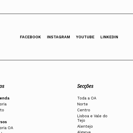
FACEBOOK
INSTAGRAM
YOUTUBE
LINKEDIN
os
Secções
enda
Toda a OA
oria
Norte
to
Centro
Lisboa e Vale do
Tejo
rsos
Alentejo
oria OA
Algarve