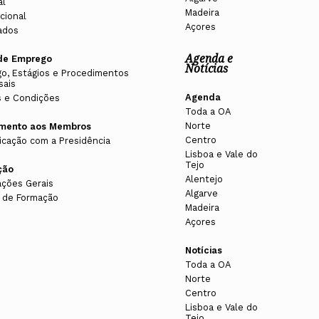
al
Madeira
cional
Açores
ados
Agenda e
de Emprego
Notícias
o, Estágios e Procedimentos
sais
Agenda
 e Condições
Toda a OA
Norte
imento aos Membros
Centro
cação com a Presidência
Lisboa e Vale do
Tejo
ção
Alentejo
ações Gerais
Algarve
 de Formação
Madeira
Açores
Notícias
Toda a OA
Norte
Centro
Lisboa e Vale do
Tejo