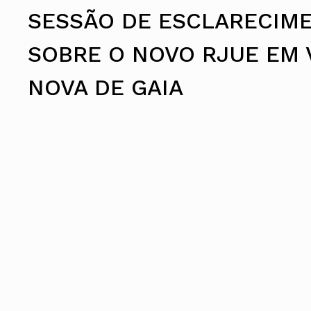
Assembleia Geral
SESSÃO DE ESCLARECIM
Assembleia de Delegados
Conselho Diretivo Nacional
Conselho de Disciplina Nacional
SOBRE O NOVO RJUE EM 
Conselho Fiscal
Conselho de Supervisão
NOVA DE GAIA