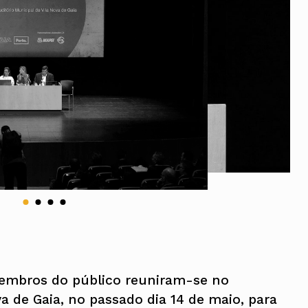
Vale do Tejo
Habitar Portugal
Glossário de Arquitectura de
Autor
ados
A
Vale do Tejo
membros do público reuniram-se no
va de Gaia, no passado dia 14 de maio, para