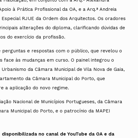
da Habitação, em conjunto com a Arq.ª Alexandra
oio à Prática Profissional da OA, e a Arq.ª Andreia
 Especial RJUE da Ordem dos Arquitectos. Os oradores
ncipais alterações do diploma, clarificando dúvidas de
s do exercício da profissão.
 perguntas e respostas com o público, que revelou o
is face às mudanças em curso. O painel integrou o
de Urbanismo da Câmara Municipal de Vila Nova de Gaia,
partamento da Câmara Municipal do Porto, que
re a aplicação do novo regime.
ociação Nacional de Municípios Portugueses, da Câmara
mara Municipal do Porto, e o patrocínio da MAPEI
 disponibilizada no canal de YouTube da OA e da