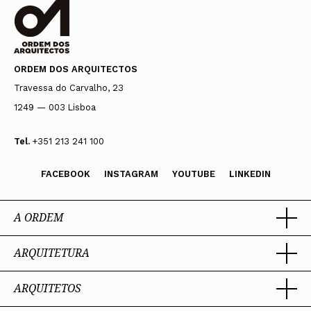
ORDEM DOS ARQUITECTOS
Travessa do Carvalho, 23
1249 — 003 Lisboa
Tel.
+351 213 241 100
FACEBOOK
INSTAGRAM
YOUTUBE
LINKEDIN
A ORDEM
ARQUITETURA
Ordem dos Arquitectos
Sobre a OA
Legado
ARQUITETOS
Trabalhar com Arquiteto
Sede
Porquê um Arquiteto