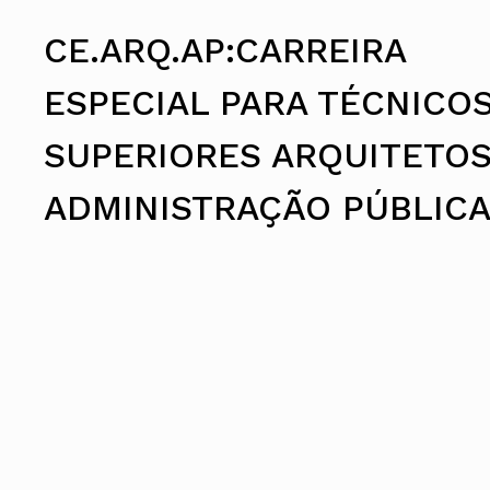
Assembleia Geral
Assembleia de Delegados
CE.ARQ.AP:CARREIRA
Conselho Diretivo Nacional
Conselho de Disciplina Nacional
ESPECIAL PARA TÉCNICO
Conselho Fiscal
Conselho de Supervisão
SUPERIORES ARQUITETOS
ADMINISTRAÇÃO PÚBLIC