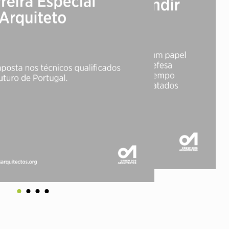
Vale do Tejo
Habitar Portugal
Glossário de Arquitectura de
Autor
ados
A
Vale do Tejo