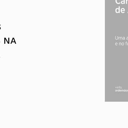
UMAR
Pereira
Lisboa e 
Alentejo
Algarve
Madeira
S
Açores
Comunic
 NA
Toda a O
Norte
A
Centro
Lisboa e 
Alentejo
Algarve
Madeira
Açores