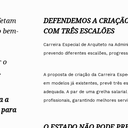
fetam
DEFENDEMOS A CRIAÇÃO
o bem-
COM TRÊS ESCALÕES
Carreira Especial de Arquiteto na Admin
prevendo diferentes escalões, progres
r o
.
A proposta de criação da Carreira Espec
em modelos já existentes, prevê três 
adequada. A par de uma grelha salarial j
a a
profissionais, garantindo melhores serv
 para
O ESTADO NÃO PODE PR