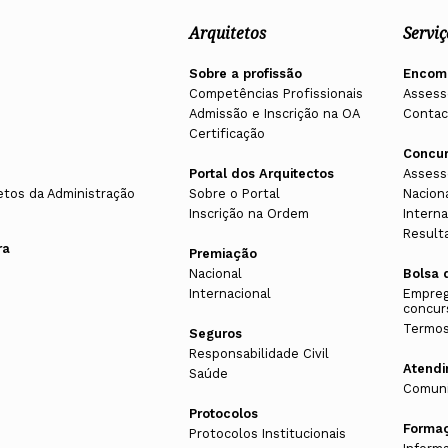
Arquitetos
Serviç
Sobre a profissão
Encom
Competências Profissionais
Assess
Admissão e Inscrição na OA
Contac
Certificação
Concu
Portal dos Arquitectos
Assess
etos da Administração
Sobre o Portal
Nacion
Inscrição na Ordem
Interna
Result
ra
Premiação
Nacional
Bolsa 
Internacional
Empreg
concur
Termos
Seguros
Responsabilidade Civil
Atend
Saúde
Comuni
Protocolos
Forma
Protocolos Institucionais