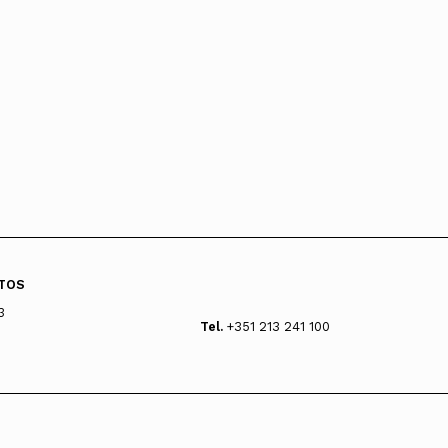
TOS
3
Tel.
+351 213 241 100