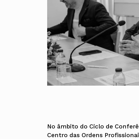
UMAR
Pereira
Lisboa e 
Alentejo
Algarve
Madeira
Açores
Comunic
Toda a O
Norte
Centro
Lisboa e 
Alentejo
Algarve
Madeira
Açores
No âmbito do Ciclo de Conferê
Centro das Ordens Profissionai