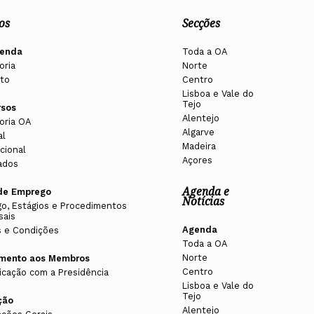
os
Secções
enda
Toda a OA
oria
Norte
to
Centro
Lisboa e Vale do
Tejo
rsos
Alentejo
oria OA
Algarve
al
Madeira
cional
Açores
ados
Agenda e
de Emprego
Notícias
o, Estágios e Procedimentos
sais
Agenda
 e Condições
Toda a OA
Norte
imento aos Membros
Centro
cação com a Presidência
Lisboa e Vale do
Tejo
ção
Alentejo