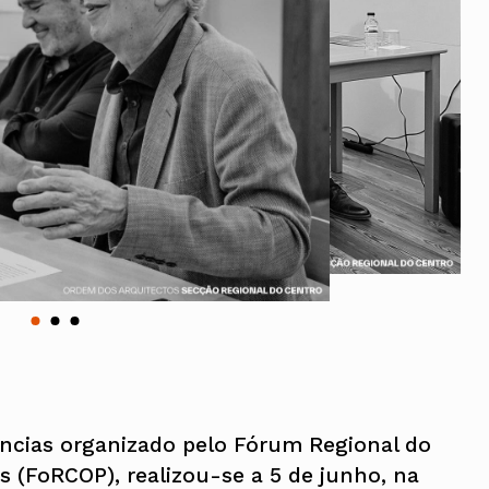
Vale do Tejo
Habitar Portugal
Glossário de Arquitectura de
Autor
ados
A
Vale do Tejo
ncias organizado pelo Fórum Regional do
s (FoRCOP), realizou-se a 5 de junho, na