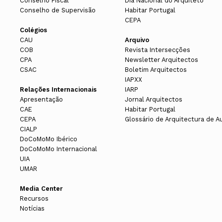
Conselho Fiscal
Dia Nacional do Arquiteto
Conselho de Supervisão
Habitar Portugal
CEPA
Colégios
CAU
Arquivo
COB
Revista Intersecções
CPA
Newsletter Arquitectos
CSAC
Boletim Arquitectos
IAPXX
Relações Internacionais
IARP
Apresentação
Jornal Arquitectos
CAE
Habitar Portugal
CEPA
Glossário de Arquitectura de A
CIALP
DoCoMoMo Ibérico
DoCoMoMo Internacional
UIA
UMAR
Media Center
Recursos
Notícias