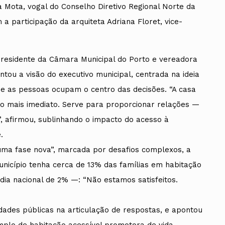
a Mota, vogal do Conselho Diretivo Regional Norte da
a participação da arquiteta Adriana Floret, vice-
-presidente da Câmara Municipal do Porto e vereadora
tou a visão do executivo municipal, centrada na ideia
e as pessoas ocupam o centro das decisões. “A casa
o mais imediato. Serve para proporcionar relações —
e”, afirmou, sublinhando o impacto do acesso à
.
ma fase nova”, marcada por desafios complexos, a
nicípio tenha cerca de 13% das famílias em habitação
dia nacional de 2% —: “Não estamos satisfeitos.
idades públicas na articulação de respostas, e apontou
plo de habitação acessível promotora de vida