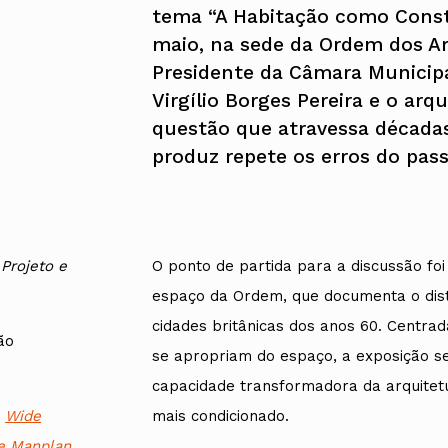
tema “A Habitação como Constr
maio, na sede da Ordem dos Ar
Presidente da Câmara Municipal
Virgílio Borges Pereira e o ar
questão que atravessa décadas
produz repete os erros do pas
 Projeto e
O ponto de partida para a discussão fo
espaço da Ordem, que documenta o dist
cidades britânicas dos anos 60. Centra
ão
se apropriam do espaço, a exposição s
capacidade transformadora da arquitetu
mais condicionado.
o
Wide
ie Manplan