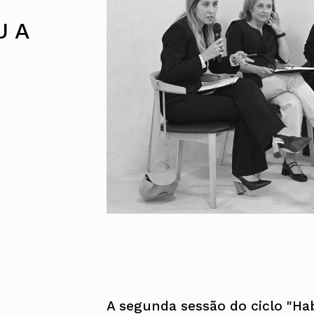
UMAR
Pereira
Lisboa e 
Alentejo
U A
Algarve
Madeira
Açores
Comunic
Toda a O
Norte
Centro
Lisboa e 
Alentejo
Algarve
Madeira
Açores
A segunda sessão do ciclo "Habi