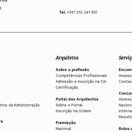
TOS
3
Tel.
+351 213 241 100
Arquitetos
Serviç
Sobre a profissão
Encom
Competências Profissionais
Assess
Admissão e Inscrição na OA
Contac
Certificação
Concu
Portal dos Arquitectos
Assess
etos da Administração
Sobre o Portal
Nacion
Inscrição na Ordem
Interna
Result
ra
Premiação
Nacional
Bolsa 