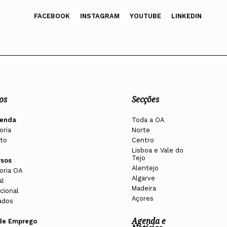
FACEBOOK
INSTAGRAM
YOUTUBE
LINKEDIN
os
Secções
enda
Toda a OA
oria
Norte
to
Centro
Lisboa e Vale do
Tejo
rsos
Alentejo
oria OA
Algarve
al
Madeira
cional
Açores
ados
Agenda e
de Emprego