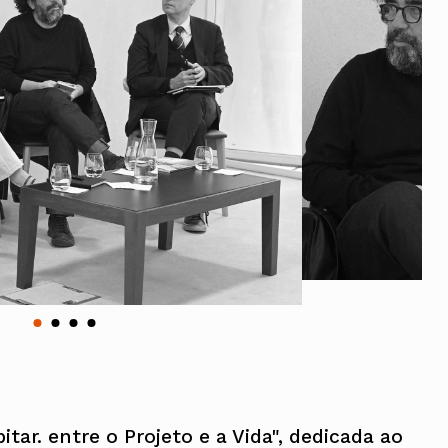
Vale do Tejo
Habitar Portugal
Glossário de Arquitectura de
Autor
ados
A
Vale do Tejo
tar. entre o Projeto e a Vida", dedicada ao