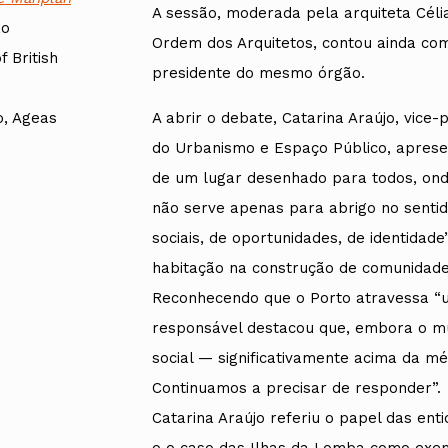
A sessão, moderada pela arquiteta Céli
ão
Ordem dos Arquitetos, contou ainda com 
 British
presidente do mesmo órgão.
o, Ageas
A abrir o debate, Catarina Araújo, vice
do Urbanismo e Espaço Público, apresen
de um lugar desenhado para todos, ond
não serve apenas para abrigo no sentid
sociais, de oportunidades, de identidad
habitação na construção de comunidade
Reconhecendo que o Porto atravessa “u
responsável destacou que, embora o mu
social — significativamente acima da mé
Continuamos a precisar de responder”.
Catarina Araújo referiu o papel das ent
o o caso das Ilhas da Lomba como exem