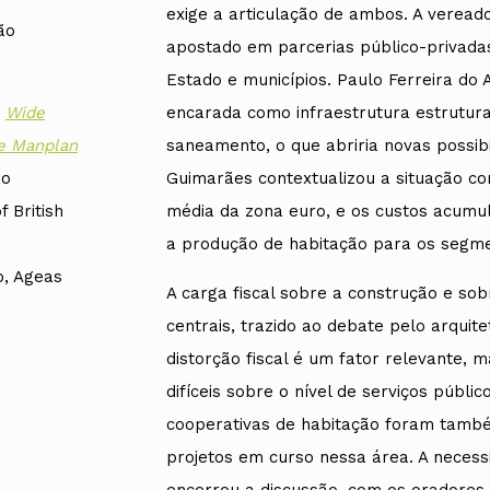
exige a articulação de ambos. A veread
ão
apostado em parcerias público-privada
Estado e municípios. Paulo Ferreira do
encarada como infraestrutura estrutura
o
Wide
saneamento, o que abriria novas possibi
ie Manplan
Guimarães contextualizou a situação co
ão
média da zona euro, e os custos acumula
 British
a produção de habitação para os segme
o, Ageas
A carga fiscal sobre a construção e so
centrais, trazido ao debate pelo arqui
distorção fiscal é um fator relevante,
difíceis sobre o nível de serviços públi
cooperativas de habitação foram tamb
projetos em curso nessa área. A neces