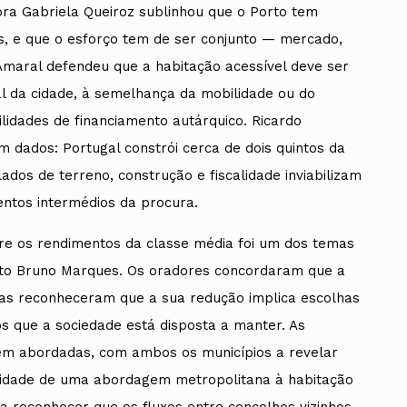
ora Gabriela Queiroz sublinhou que o Porto tem
s, e que o esforço tem de ser conjunto — mercado,
 Amaral defendeu que a habitação acessível deve ser
l da cidade, à semelhança da mobilidade ou do
lidades de financiamento autárquico. Ricardo
m dados: Portugal constrói cerca de dois quintos da
dos de terreno, construção e fiscalidade inviabilizam
ntos intermédios da procura.
bre os rendimentos da classe média foi um dos temas
teto Bruno Marques. Os oradores concordaram que a
 mas reconheceram que a sua redução implica escolhas
cos que a sociedade está disposta a manter. As
ém abordadas, com ambos os municípios a revelar
sidade de uma abordagem metropolitana à habitação