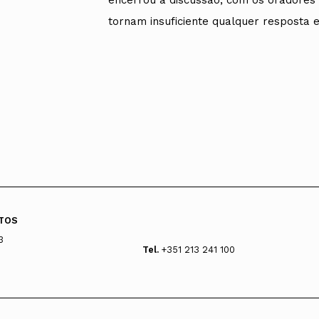
encerrou a discussão, com os oradores 
tornam insuficiente qualquer resposta e
TOS
3
Tel.
+351 213 241 100