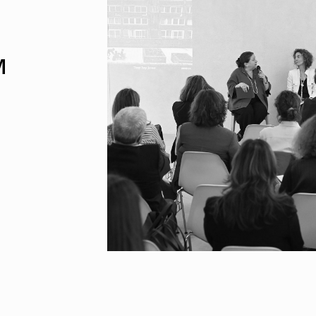
UMAR
Pereira
Lisboa e 
Alentejo
Algarve
Madeira
M
Açores
Comunic
Toda a O
Norte
Centro
Lisboa e 
Alentejo
Algarve
Madeira
Açores