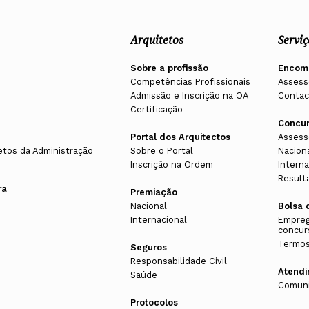
Arquitetos
Serviç
Sobre a profissão
Encom
Competências Profissionais
Assess
Admissão e Inscrição na OA
Contac
Certificação
Concu
Portal dos Arquitectos
Assess
etos da Administração
Sobre o Portal
Nacion
Inscrição na Ordem
Interna
Result
ra
Premiação
Nacional
Bolsa 
Internacional
Empreg
concur
Termos
Seguros
Responsabilidade Civil
Atend
Saúde
Comuni
Protocolos