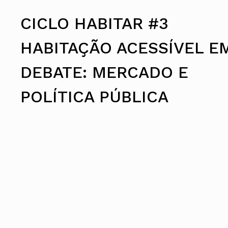
Assembleia Geral
Assembleia de Delegados
CICLO HABITAR #3
Conselho Diretivo Nacional
Conselho de Disciplina Nacional
HABITAÇÃO ACESSÍVEL E
Conselho Fiscal
Conselho de Supervisão
DEBATE: MERCADO E
POLÍTICA PÚBLICA