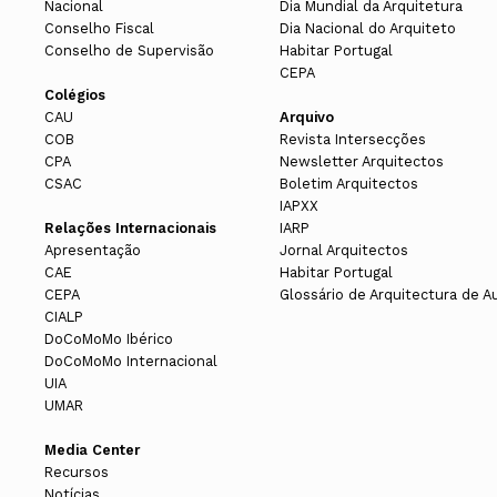
Nacional
Dia Mundial da Arquitetura
Conselho Fiscal
Dia Nacional do Arquiteto
Conselho de Supervisão
Habitar Portugal
CEPA
Colégios
CAU
Arquivo
COB
Revista Intersecções
CPA
Newsletter Arquitectos
CSAC
Boletim Arquitectos
IAPXX
Relações Internacionais
IARP
Apresentação
Jornal Arquitectos
CAE
Habitar Portugal
CEPA
Glossário de Arquitectura de A
CIALP
DoCoMoMo Ibérico
DoCoMoMo Internacional
UIA
UMAR
Media Center
Recursos
Notícias