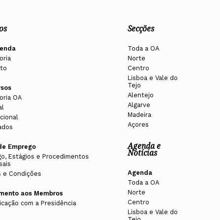
os
Secções
enda
Toda a OA
oria
Norte
to
Centro
Lisboa e Vale do
Tejo
rsos
Alentejo
oria OA
Algarve
al
Madeira
cional
Açores
ados
Agenda e
de Emprego
Notícias
o, Estágios e Procedimentos
sais
Agenda
 e Condições
Toda a OA
Norte
imento aos Membros
Centro
cação com a Presidência
Lisboa e Vale do
Tejo