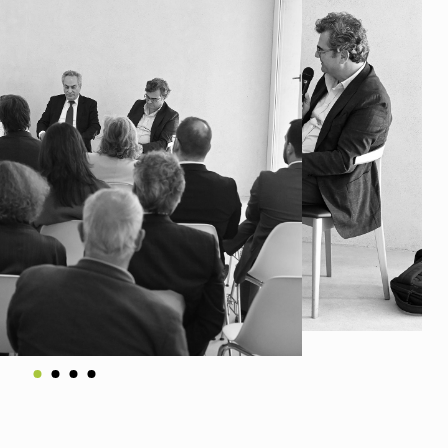
Vale do Tejo
Habitar Portugal
Glossário de Arquitectura de
Autor
ados
A
Vale do Tejo