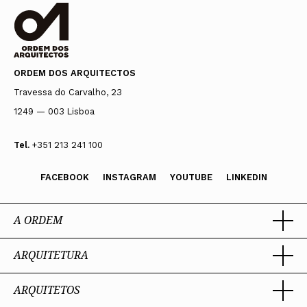
ORDEM DOS ARQUITECTOS
Travessa do Carvalho, 23
1249 — 003 Lisboa
Tel.
+351 213 241 100
FACEBOOK
INSTAGRAM
YOUTUBE
LINKEDIN
A ORDEM
ARQUITETURA
Ordem dos Arquitectos
Sobre a OA
Legado
ARQUITETOS
Trabalhar com Arquiteto
Sede