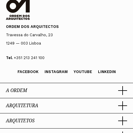
ORDEM DOS ARQUITECTOS
Travessa do Carvalho, 23
1249 — 003 Lisboa
Tel.
+351 213 241 100
FACEBOOK
INSTAGRAM
YOUTUBE
LINKEDIN
A ORDEM
ARQUITETURA
Ordem dos Arquitectos
Sobre a OA
Legado
ARQUITETOS
Trabalhar com Arquiteto
Sede
Porquê um Arquiteto
Presidente