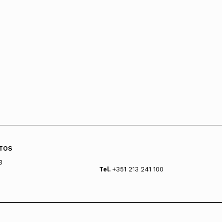
TOS
3
Tel.
+351 213 241 100