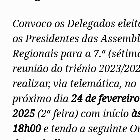
Assembleia Geral
Assembleia de Delegados
Conselho Diretivo Nacional
Convoco os Delegados eleit
Conselho de Disciplina Nacional
Conselho Fiscal
Conselho de Supervisão
os Presidentes das Assembl
Regionais para a 7.ª (sétim
reunião do triénio 2023/20
realizar, via telemática, no
próximo dia
24 de fevereiro
2025
(2ª feira) com início
à
18h00
e tendo a seguinte 