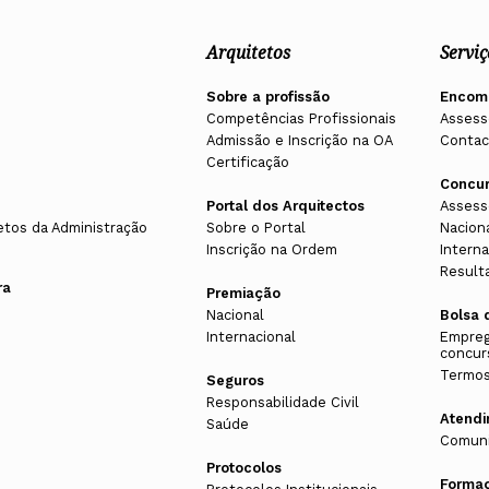
Arquitetos
Serviç
Sobre a profissão
Encom
Competências Profissionais
Assess
Admissão e Inscrição na OA
Contac
Certificação
Concu
Portal dos Arquitectos
Assess
etos da Administração
Sobre o Portal
Nacion
Inscrição na Ordem
Interna
Result
ra
Premiação
Nacional
Bolsa 
Internacional
Empreg
concur
Termos
Seguros
Responsabilidade Civil
Atend
Saúde
Comuni
Protocolos
Forma