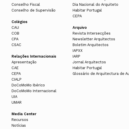
Conselho Fiscal
Dia Nacional do Arquiteto
Conselho de Supervisão
Habitar Portugal
CEPA
Colégios
CAU
Arquivo
COB
Revista Intersecções
CPA
Newsletter Arquitectos
CSAC
Boletim Arquitectos
IAPXX
Relações Internacionais
IARP
Apresentação
Jornal Arquitectos
CAE
Habitar Portugal
CEPA
Glossário de Arquitectura de A
CIALP
DoCoMoMo Ibérico
DoCoMoMo Internacional
UIA
UMAR
Media Center
Recursos
Notícias