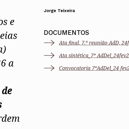
UMAR
Pereira
Lisboa e 
Alentejo
Jorge Teixeira
Algarve
os e
Madeira
Açores
DOCUMENTOS
eias
Comunic
Ata final, 7.ª reunião AdD, 2
Toda a O
a)
Norte
Centro
Ata sintética_7ª AdDel_24fev
Lisboa e 
26 a
Alentejo
Convocatoria 7ªAdDel_24 fev
Algarve
Madeira
Açores
 de
s
Ordem