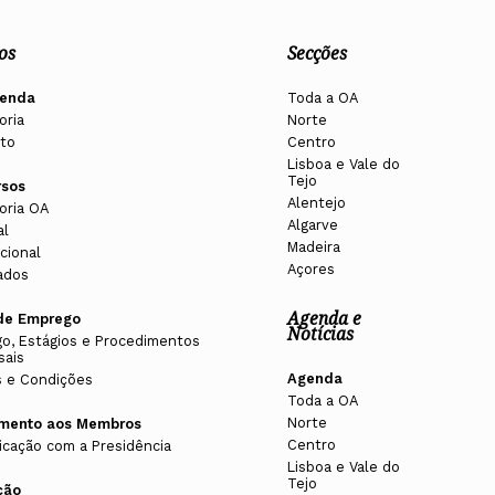
os
Secções
enda
Toda a OA
oria
Norte
to
Centro
Lisboa e Vale do
Tejo
rsos
Alentejo
oria OA
Algarve
al
Madeira
cional
Açores
ados
Agenda e
de Emprego
Notícias
o, Estágios e Procedimentos
sais
Agenda
 e Condições
Toda a OA
Norte
imento aos Membros
Centro
cação com a Presidência
Lisboa e Vale do
Tejo
ção