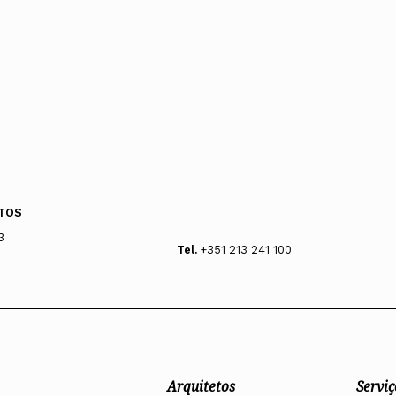
TOS
3
Tel.
+351 213 241 100
Arquitetos
Serviç