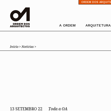
⁄
ORDEM DOS ARQUIT
A ORDEM
ARQUITETURA
Pesquisa
Ordem dos Arquitectos
Trabalhar com 
Início >
Notícias >
Sobre a OA
Porquê um Arqu
Legado
Boas práticas
Sede
Perguntas Freq
Presidente
Estatuto e Regulamentos
PIAAP
Comissões Técnicas
Plataforma Inte
Administração P
Membros Honorários
Instrumentos de gestão
Processo Eleitoral OA
Órgãos Sociais Nacionais
Estrutura orgânica
Congresso
13 SETEMBRO 22
Toda a OA