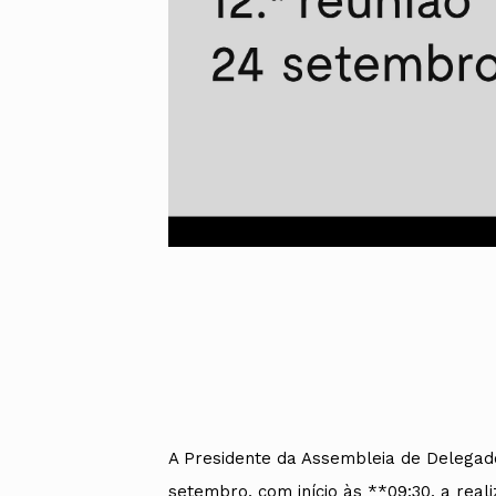
UMAR
Pereira
Lisboa e 
Alentejo
Algarve
Madeira
Açores
Comunic
Toda a O
Norte
Centro
Lisboa e 
Alentejo
Algarve
Madeira
Açores
A Presidente da Assembleia de Delegado
setembro, com início às **09:30, a reali