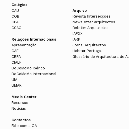
Colégios
CAU
Arquivo
COB
Revista Intersecções
CPA
Newsletter Arquitectos
CSAC
Boletim Arquitectos
IAPXX
Relações Internacionais
IARP
Apresentação
Jornal Arquitectos
CAE
Habitar Portugal
CEPA
Glossário de Arquitectura de A
CIALP
DoCoMoMo Ibérico
DoCoMoMo Internacional
UIA
UMAR
Media Center
Recursos
Notícias
Contactos
Fale com a OA