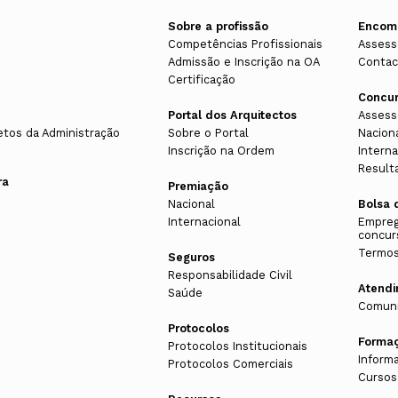
Sobre a profissão
Encom
Competências Profissionais
Assess
Admissão e Inscrição na OA
Contac
Certificação
Concu
Portal dos Arquitectos
Assess
etos da Administração
Sobre o Portal
Nacion
Inscrição na Ordem
Interna
Result
ra
Premiação
Nacional
Bolsa 
Internacional
Empreg
concur
Termos
Seguros
Responsabilidade Civil
Atend
Saúde
Comuni
Protocolos
Forma
Protocolos Institucionais
Inform
Protocolos Comerciais
Cursos