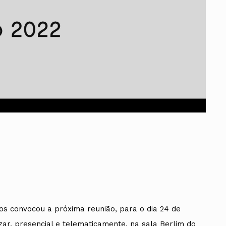
Vale do Tejo
Habitar Portugal
Glossário de Arquitectura de
Autor
ados
A
Vale do Tejo
s convocou a próxima reunião, para o dia 24 de
zar, presencial e telematicamente, na sala Berlim do