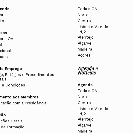
enda
Toda a OA
oria
Norte
to
Centro
Lisboa e Vale do
Tejo
rsos
Alentejo
oria OA
Algarve
al
Madeira
cional
Açores
ados
Agenda e
de Emprego
Notícias
o, Estágios e Procedimentos
sais
Agenda
 e Condições
Toda a OA
Norte
imento aos Membros
Centro
cação com a Presidência
Lisboa e Vale do
Tejo
ção
Alentejo
ações Gerais
Algarve
 de Formação
Madeira