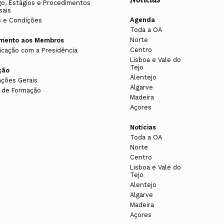
o, Estágios e Procedimentos
sais
Agenda
 e Condições
Toda a OA
Norte
imento aos Membros
Centro
cação com a Presidência
Lisboa e Vale do
Tejo
ção
A ATINGIDO O NÚMERO MÍNIMO DE INSCRITOS
Alentejo
ações Gerais
Algarve
 de Formação
Madeira
Açores
Notícias
s:
Toda a OA
valiação estabelecidos;
 liquidado.
Norte
Centro
ão estabelecidos.
qual se destina a compensar despesas administrativas e
Lisboa e Vale do
Tejo
 comunicar até dez dias antes do início da respetiva
is a contar da data da disponibilização da informação
Alentejo
mente comprovados através de carta ou email, de acordo
Algarve
vos. Esta comunicação deve ser feita por email para
Madeira
rá o tema com a maior celeridade possível, articulando
Açores