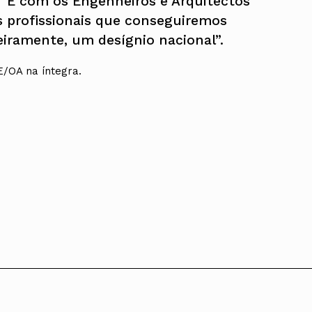
“É com os Engenheiros e Arquitectos
ns profissionais que conseguiremos
eiramente, um desígnio nacional”.
E/OA na íntegra.