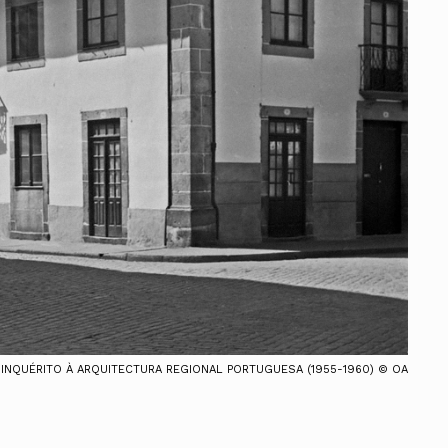
Vale do Tejo
Habitar Portugal
Glossário de Arquitectura de
Autor
ados
A
Vale do Tejo
INQUÉRITO À ARQUITECTURA REGIONAL PORTUGUESA (1955-1960) © OA