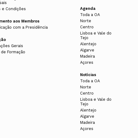
sais
Agenda
 e Condições
Toda a OA
Norte
imento aos Membros
Centro
cação com a Presidência
Lisboa e Vale do
Tejo
ção
Alentejo
ações Gerais
Algarve
 de Formação
Madeira
Açores
Notícias
Toda a OA
Norte
Centro
Lisboa e Vale do
Tejo
Alentejo
Algarve
Madeira
Açores