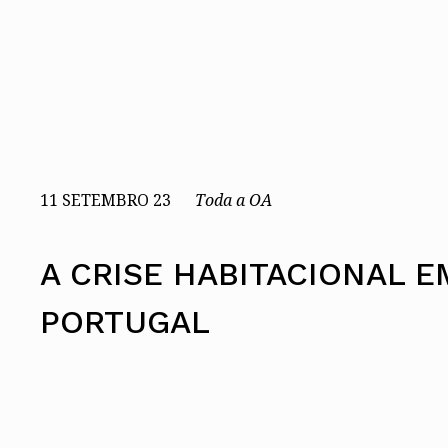
Assembleia Geral
Assembleia de Delegados
Conselho Diretivo Nacional
Conselho de Disciplina Nacional
Conselho Fiscal
Conselho de Supervisão
11 SETEMBRO 23
Toda a OA
A CRISE HABITACIONAL E
PORTUGAL