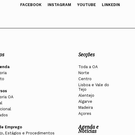
FACEBOOK
INSTAGRAM
YOUTUBE
LINKEDIN
os
Secções
enda
Toda a OA
oria
Norte
to
Centro
Lisboa e Vale do
Tejo
rsos
Alentejo
oria OA
Algarve
al
Madeira
cional
Açores
ados
Agenda e
de Emprego
Notícias
o, Estágios e Procedimentos