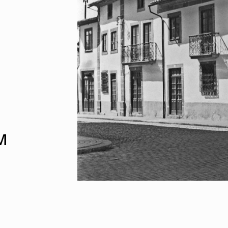
UMAR
Pereira
Lisboa e 
Alentejo
Algarve
Madeira
Açores
Comunic
Toda a O
Norte
Centro
Lisboa e 
Alentejo
Algarve
M
Madeira
Açores