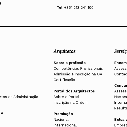
3
Tel.
+351 213 241 100
Arquitetos
Serviç
Sobre a profissão
Encom
Competências Profissionais
Assess
Admissão e Inscrição na OA
Contac
Certificação
Concu
Portal dos Arquitectos
Assess
etos da Administração
Sobre o Portal
Nacion
Inscrição na Ordem
Interna
Result
ra
Premiação
Nacional
Bolsa 
Internacional
Empreg