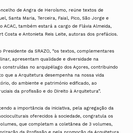
oncelho de Angra de Heroísmo, reúne textos de
el, Santa Maria, Terceira, Faial, Pico, São Jorge e
no ACAC, também estará a cargo de Flávia Almeida,
 Costa e Antonieta Reis Leite, autoras dos prefácios.
 Presidente da SRAZO, “os textos, complementares
plinar, apresentam qualidade e diversidade na
s construídas no arquipélago dos Açores, contribuindo
to que a Arquitetura desempenha na nossa vida
tório, do ambiente e património edificado, ao
ciais da profissão e do Direito à Arquitetura”.
endo a importância da iniciativa, pela agregação da
socioculturais oferecidos à sociedade, congratula os
2 volumes, que completam a coletânea de 3 volumes,
rização da Profissão e pela promoção da Arquitetura.