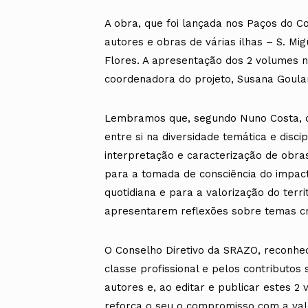
A obra, que foi lançada nos Paços do C
autores e obras de várias ilhas – S. Migu
Flores. A apresentação dos 2 volumes 
coordenadora do projeto, Susana Goulart
Lembramos que, segundo Nuno Costa, o
entre si na diversidade temática e disci
interpretação e caracterização de obra
para a tomada de consciência do impac
quotidiana e para a valorização do terri
apresentarem reflexões sobre temas cru
O Conselho Diretivo da SRAZO, reconhec
classe profissional e pelos contributos 
autores e, ao editar e publicar estes 
reforça o seu o compromisso com a valo