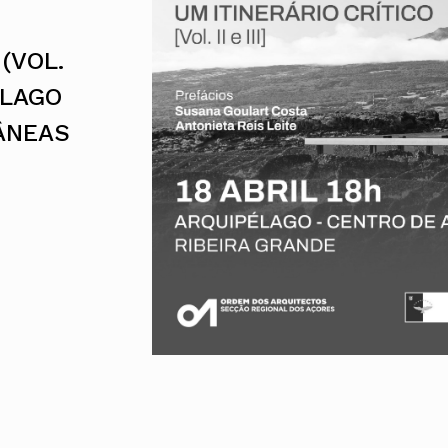
UMAR
Pereira
Lisboa e 
Alentejo
Algarve
(VOL.
Madeira
Açores
ÉLAGO
Comunic
ÂNEAS
Toda a O
Norte
Centro
Lisboa e 
Alentejo
Algarve
Madeira
Açores