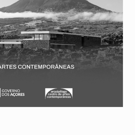
Vale do Tejo
Habitar Portugal
Glossário de Arquitectura de
Autor
ados
A
Vale do Tejo