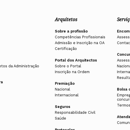
Arquitetos
Serviç
Sobre a profissão
Encom
Competências Profissionais
Assess
Admissão e Inscrição na OA
Contac
Certificação
Concu
Portal dos Arquitectos
Assess
etos da Administração
Sobre o Portal
Nacion
Inscrição na Ordem
Interna
Result
ra
Premiação
Nacional
Bolsa 
Internacional
Empreg
concur
Termos
Seguros
Responsabilidade Civil
Atend
Saúde
Comuni
Protocolos