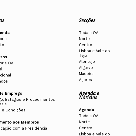
os
Secções
enda
Toda a OA
oria
Norte
to
Centro
Lisboa e Vale do
Tejo
rsos
Alentejo
oria OA
Algarve
al
Madeira
cional
Açores
ados
Agenda e
de Emprego
Notícias
o, Estágios e Procedimentos
sais
Agenda
 e Condições
Toda a OA
Norte
imento aos Membros
Centro
cação com a Presidência
Lisboa e Vale do