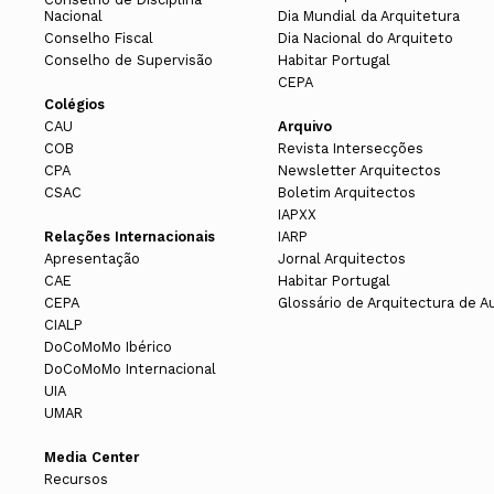
Nacional
Dia Mundial da Arquitetura
Conselho Fiscal
Dia Nacional do Arquiteto
Conselho de Supervisão
Habitar Portugal
CEPA
Colégios
CAU
Arquivo
COB
Revista Intersecções
CPA
Newsletter Arquitectos
CSAC
Boletim Arquitectos
IAPXX
Relações Internacionais
IARP
Apresentação
Jornal Arquitectos
CAE
Habitar Portugal
CEPA
Glossário de Arquitectura de A
CIALP
DoCoMoMo Ibérico
DoCoMoMo Internacional
UIA
UMAR
Media Center
Recursos