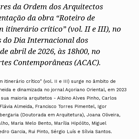
ores da Ordem dos Arquitectos
ntação da obra “Roteiro de
tinerário crítico” (vol. II e III), no
do Dia Internacional dos
de abril de 2026, às 18h00, no
Artes Contemporâneas (ACAC).
tinerário crítico" (vol. II e III) surge no âmbito de
meida e dinamizada no jornal Açoriano Oriental, em 2023
sua maioria arquitetos - Albino Alves Pinho, Carlos
Flávia Almeida, Francisco Torres Pimentel, Igor
bergaria (Doutorada em Arquitetura), Joana Oliveira,
ho, Maria Melo Bento, Marília Hipólito, Miguel
ro Garcia, Rui Pinto, Sérgio Luís e Sílvia Santos.