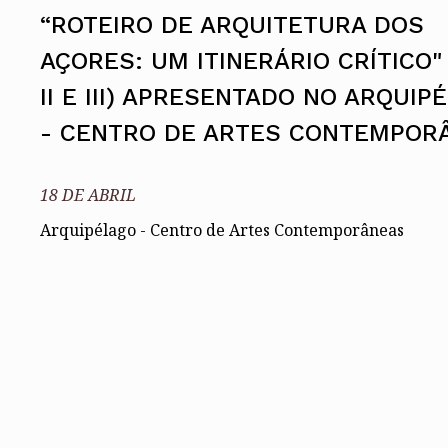
Assembleia Geral
“ROTEIRO DE ARQUITETURA DOS
Assembleia de Delegados
Conselho Diretivo Nacional
AÇORES: UM ITINERÁRIO CRÍTICO" 
Conselho de Disciplina Nacional
Conselho Fiscal
II E III) APRESENTADO NO ARQUIP
Conselho de Supervisão
- CENTRO DE ARTES CONTEMPOR
18 DE ABRIL
Arquipélago - Centro de Artes Contemporâneas