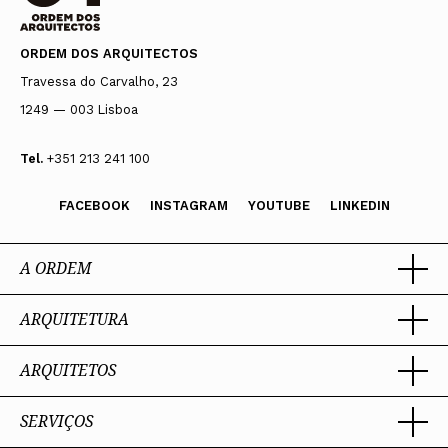
ORDEM DOS ARQUITECTOS
Travessa do Carvalho, 23
1249 — 003 Lisboa
Tel.
+351 213 241 100
FACEBOOK
INSTAGRAM
YOUTUBE
LINKEDIN
A ORDEM
ARQUITETURA
Ordem dos Arquitectos
Sobre a OA
Legado
ARQUITETOS
Trabalhar com Arquiteto
Sede
Porquê um Arquiteto
Presidente
Boas práticas
SERVIÇOS
Estatuto e Regulamentos
Sobre a profissão
Perguntas Frequentes
Comissões Técnicas