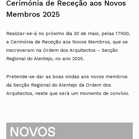
Cerimónia de Receção aos Novos
Arquivo
Nacional
Contactos
Conselho Diretivo Nacional
Bolsa de Emprego
Algarve
Algarve
Apoio à profissão
Revista
Internacional
Fale com a OA
Conselho de Disciplina
Emprego, Estágios e
Madeira
Madeira
Terças Técnicas
Intersecções
Membros 2025
Nacional
Procedimentos concursais
Açores
Açores
Apresentações Técnicas
Newsletter
Seguros
Conselho Fiscal
Termos e Condições
Arquitectos
Responsabilidade Civil
Conselho de Supervisão
Boletim
Notícias
Apoio à prática
Realizar-se-á no próximo dia 30 de maio, pelas 17h00,
Saúde
Arquitectos
Toda a OA
Atlas dos Materiais e
IAPXX
a Cerimónia de Receção aos Novos Membros, que se
Colégios
Ofícios
Norte
IARP
CAU
Legislação
Centro
inscreveram na Ordem dos Arquitectos – Secção
Jornal Arquitectos
COB
SILUC
Lisboa e Vale do Tejo
Regional do Alentejo, no ano 2025.
Habitar Portugal
CPA
Apoio jurídico
Alentejo
Glossário de
CSAC
Minutas
Algarve
Arquitectura de
Documentos Normativos
Madeira
Autor
Pretende-se dar as boas vindas aos novos membros
Normas
Açores
da Secção Regional do Alentejo da Ordem dos
Arquitectos, neste que será um momento de convívio.