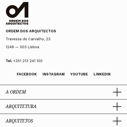
ORDEM DOS ARQUITECTOS
Travessa do Carvalho, 23
1249 — 003 Lisboa
Tel.
+351 213 241 100
FACEBOOK
INSTAGRAM
YOUTUBE
LINKEDIN
A ORDEM
ARQUITETURA
Ordem dos Arquitectos
Sobre a OA
Legado
ARQUITETOS
Trabalhar com Arquiteto
Sede