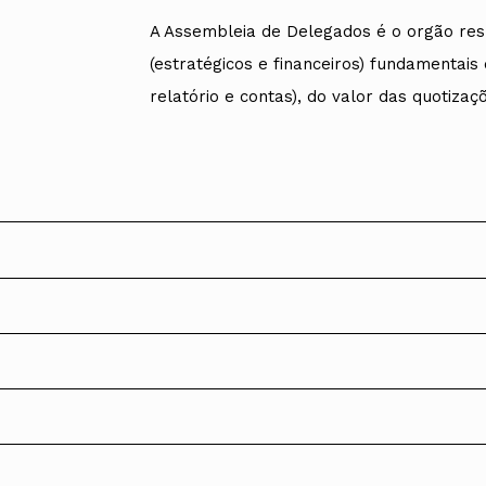
Alentejo
A Assembleia de Delegados é o orgão re
Algarve
(estratégicos e financeiros) fundamentais
Madeira
Açores
relatório e contas), do valor das quotiza
Comunic
Toda a O
Norte
Centro
Lisboa e 
Alentejo
Algarve
Madeira
Açores
artigo 19.º do Estatuto da Ordem dos Ar
dos:
Mandato 2020-
ndato 2020-2023, aprovada na 1.ª reunião da Assembleia de 
 atividades, o orçamento e o relatório e contas apresentado
MESA
selho fiscal nacional;