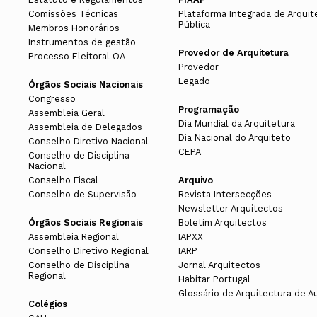
h) Pronunciar-se sobre propostas do 
Comissões Técnicas
Plataforma Integrada de Arquit
Pública
Delegados Norte
Membros Honorários
26 JAN 25
Asse
i) Designar, sob proposta do conselh
Instrumentos de gestão
Provedor de Arquitetura
6ª REUNIÃO DA ASSEMBLEIA DE DE
Processo Eleitoral OA
Jorge Manuel Gomes Teixei
Provedor
j) Aprovar as propostas elaboradas p
Ana Andreia Correia de Basto
Legado
Saber Mais
Órgãos Sociais Nacionais
Congresso
Paulo Renato Figueira da Costa
k) Organizar os processos de referen
Programação
Assembleia Geral
Jorge Miguel Camacho Toscano
Dia Mundial da Arquitetura
Assembleia de Delegados
18 JUN 24
Asse
l) Constituir comissões de trabalho 
Dia Nacional do Arquiteto
Conselho Diretivo Nacional
Teresa Novais
4ª REUNIÃO DA ASSEMBLEIA DE DE
CEPA
Conselho de Disciplina
Nacional
Bernardo França do Amaral
m) Aprovar o respetivo regimento int
Saber Mais
Conselho Fiscal
Arquivo
Conselho de Supervisão
Revista Intersecções
Newsletter Arquitectos
Órgãos Sociais Regionais
Boletim Arquitectos
Delegados Centro
Assembleia Regional
IAPXX
Mandato 2020-2022
A transcrição integral do m
Conselho Diretivo Regional
IARP
Conselho de Disciplina
Jornal Arquitectos
Décio Bruno dos Santos Ferreira
Regional
Habitar Portugal
2 — Exercer funções consultivas a so
Carlos da Costa Antunes
Glossário de Arquitectura de A
Colégios
3 — A fixação do valor de quotas e