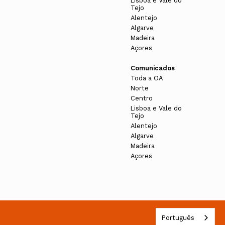
Lisboa e Vale do
Assembleia de Delegados 20-22
Tejo
SSEMBLEIA DE DELEGADOS
Alentejo
Algarve
Madeira
o Tejo
Açores
Comunicados
Assembleia de Delegados 20-22
Toda a OA
Norte
Centro
Lisboa e Vale do
Tejo
Assembleia de Delegados 20-22
Alentejo
Algarve
Madeira
Açores
Assembleia de Delegados 20-22
Português