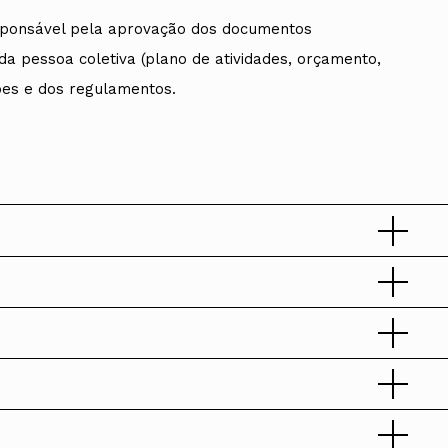
sponsável pela aprovação dos documentos
 da pessoa coletiva (plano de atividades, orçamento,
ções e dos regulamentos.
ados
A
Vale do Tejo
quitectos — EOA, são competências
2022
Delegados, mandato 2023-2025, realizada no dia 25 de
s pelo conselho diretivo nacional, acompanhados do