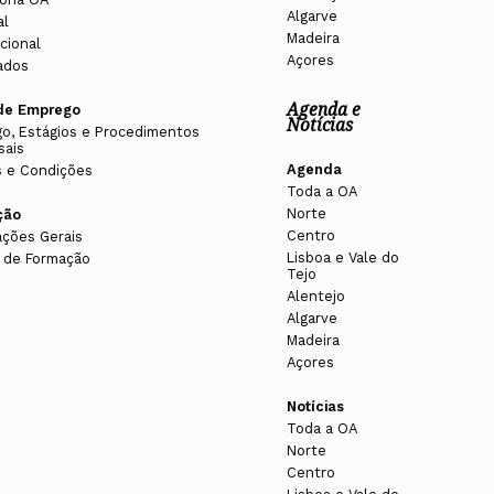
 objetivos afins aos da Ordem;
Algarve
al
Madeira
Assembleia de Delegados 23-26
cional
Açores
amento e a respetiva remuneração;
ados
SEMBLEIA DE DELEGADOS
Agenda e
de Emprego
e bens imóveis, ouvido o conselho fiscal nacional;
Notícias
o, Estágios e Procedimentos
sais
Agenda
 e Condições
Assembleia de Delegados 23-26
Toda a OA
elino Oliveira
Norte
ção
SEMBLEIA DE DELEGADOS
ge da Costa
Centro
ações Gerais
Lisboa e Vale do
 de Formação
Tejo
Alentejo
Algarve
Madeira
1
2
Açores
petências deste orgão:
Notícias
Toda a OA
Norte
s
Centro
Marta Marques
damente os montantes propostos, observados os