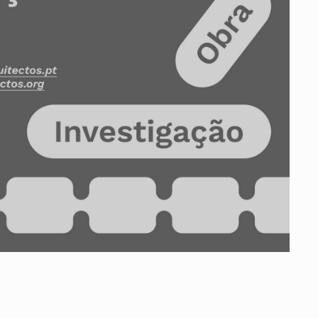
ados
A
Vale do Tejo