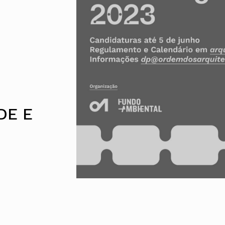
Alentejo
Algarve
Madeira
Açores
Comunic
Toda a O
Norte
Centro
Lisboa e 
DE E
Alentejo
Algarve
Madeira
Açores