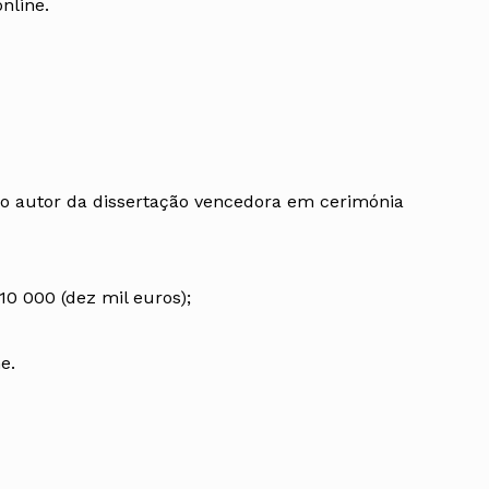
nline.
o autor da dissertação vencedora em cerimónia
0 000 (dez mil euros);
e.