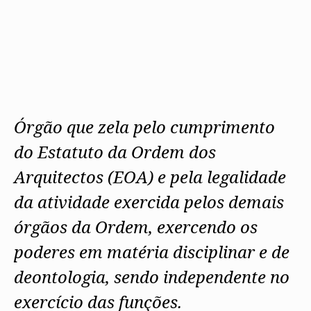
Protocolos
IARP
Conselho de Disciplina
Algarve
Algarve
Apoio à prática
Nacional
Protocolos
Jornal Arquitectos
Madeira
Madeira
Atlas dos Materiais e Ofícios
Institucionais
Conselho Fiscal
Habitar Portugal
Açores
Açores
Legislação
Protocolos Comerciais
Conselho de Supervisão
Glossário de
SILUC
Arquitectura de
Notícias
Apoio jurídico
Autor
Órgãos Sociais Regionais
Toda a OA
Minutas
Assembleia Regional
Norte
Conselho Diretivo Regional
Centro
Conselho de Disciplina
Órgão que zela pelo cumprimento
Lisboa e Vale do Tejo
Regional
Alentejo
do Estatuto da Ordem dos
Algarve
Colégios
Madeira
Arquitectos (EOA) e pela legalidade
CAU
Açores
COB
da atividade exercida pelos demais
CPA
órgãos da Ordem, exercendo os
poderes em matéria disciplinar e de
deontologia, sendo independente no
exercício das funções.