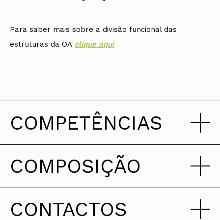
Para saber mais sobre a divisão funcional das
estruturas da OA
clique aqui
COMPETÊNCIAS
COMPOSIÇÃO
Em construção. Prometemos ser breves.
CONTACTOS
Mandato 2023-2026