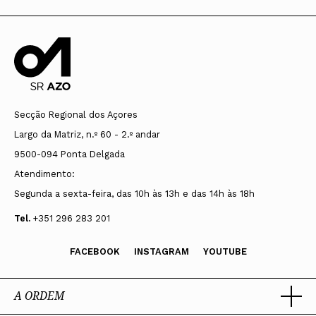
Presidente
Ordem dos Arquitectos
Pedro Jorge Ribeiro Guedes Lebre
Travessa do Carvalho, 23
Vogais
1249-003 Lisboa
Secção Regional dos Açores
Lia Andreia Cristóvão Ferreira
Largo da Matriz, n.º 60 - 2.º andar
Toni Filipe Gonçalves Barreiros
9500-094 Ponta Delgada
Fátima Cristina Dias Pereira
Telefone
: +351 21 324 11 10
Atendimento:
José Manuel de Freitas Ferreira
Segunda a sexta-feira, das 10h às 13h e das 14h às 18h
disciplina@ordemdosarquitectos.org
Ana Filipa Mascarenhas Alão de Oliveira (suplente)
Tel.
+351 296 283 201
FACEBOOK
INSTAGRAM
YOUTUBE
A ORDEM