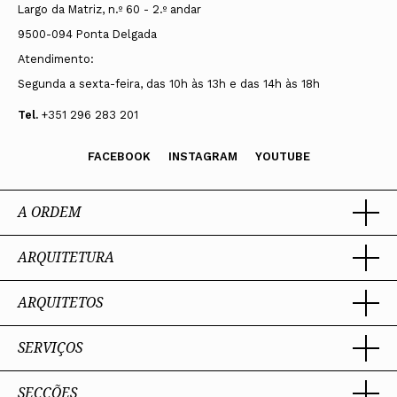
Largo da Matriz, n.º 60 - 2.º andar
9500-094 Ponta Delgada
Atendimento:
Segunda a sexta-feira, das 10h às 13h e das 14h às 18h
Tel.
+351 296 283 201
FACEBOOK
INSTAGRAM
YOUTUBE
A ORDEM
ARQUITETURA
Ordem dos Arquitectos
Sobre a OA
Legado
ARQUITETOS
Trabalhar com Arquiteto
Sede
Porquê um Arquiteto
Presidente
Boas práticas
SERVIÇOS
Estatuto e Regulamentos
Portal dos Arquitectos
Perguntas Frequentes
Comissões Técnicas
Sobre o Portal
Membros Honorários
SECÇÕES