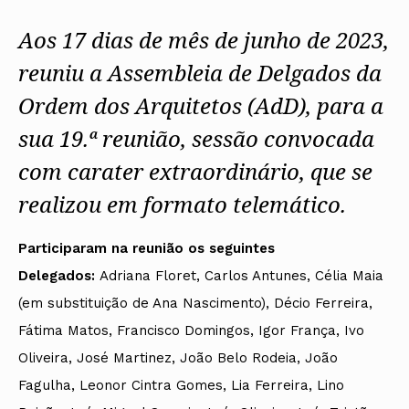
Protocolos
IARP
Conselho de Disciplina
Algarve
Algarve
Apoio à prática
Nacional
Protocolos
Jornal Arquitectos
Aos 17 dias de mês de junho de 2023,
Madeira
Madeira
Atlas dos Materiais e Ofícios
Institucionais
Conselho Fiscal
Habitar Portugal
Açores
Açores
Legislação
Protocolos Comerciais
Conselho de Supervisão
Glossário de
reuniu a Assembleia de Delgados da
SILUC
Arquitectura de
Notícias
Apoio jurídico
Autor
Ordem dos Arquitetos (AdD), para a
Órgãos Sociais Regionais
Toda a OA
Minutas
Assembleia Regional
Norte
sua 19.ª reunião, sessão convocada
Conselho Diretivo Regional
Centro
Conselho de Disciplina
Lisboa e Vale do Tejo
com carater extraordinário, que se
Regional
Alentejo
realizou em formato telemático.
Algarve
Colégios
Madeira
CAU
Açores
COB
Participaram na reunião os seguintes
CPA
Delegados:
Adriana Floret, Carlos Antunes, Célia Maia
(em substituição de Ana Nascimento), Décio Ferreira,
Fátima Matos, Francisco Domingos, Igor França, Ivo
Oliveira, José Martinez, João Belo Rodeia, João
Fagulha, Leonor Cintra Gomes, Lia Ferreira, Lino