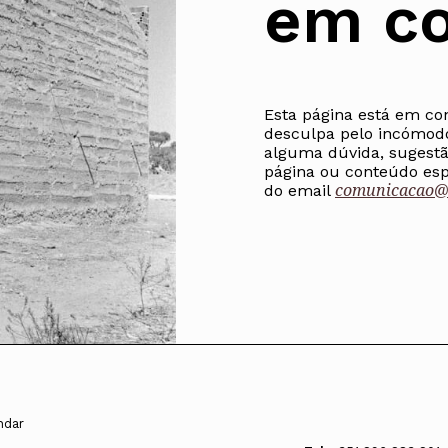
em co
Alentejo
Algarve
Madeira
Açores
Esta página está em co
Comunic
desculpa pelo incómod
Toda a O
alguma dúvida, sugestã
Norte
página ou conteúdo espe
Centro
comunicacao@o
do email
Lisboa e 
Alentejo
Algarve
Madeira
Açores
andar