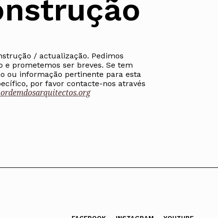
nstrução
nstrução / actualização. Pedimos
ados
o e prometemos ser breves. Se tem
A
o ou informação pertinente para esta
cífico, por favor contacte-nos através
rdemdosarquitectos.org
Vale do Tejo