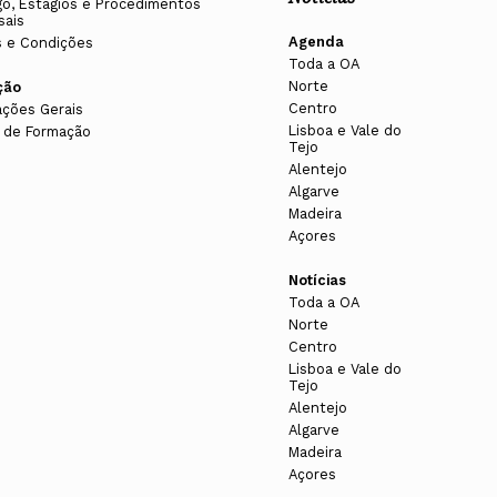
o, Estágios e Procedimentos
sais
Agenda
 e Condições
Toda a OA
Norte
ção
Centro
ações Gerais
Lisboa e Vale do
 de Formação
Tejo
Alentejo
Algarve
Madeira
Açores
Notícias
Toda a OA
Norte
Centro
Lisboa e Vale do
Tejo
Alentejo
Algarve
Madeira
Açores