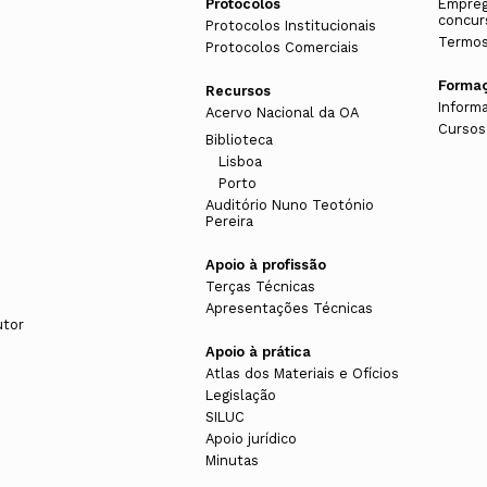
Protocolos
Empreg
concur
Protocolos Institucionais
Termos
Protocolos Comerciais
Forma
Recursos
Inform
Acervo Nacional da OA
Cursos
Biblioteca
Lisboa
Porto
Auditório Nuno Teotónio
Pereira
Apoio à profissão
Terças Técnicas
Apresentações Técnicas
utor
Apoio à prática
Atlas dos Materiais e Ofícios
Legislação
SILUC
Apoio jurídico
Minutas