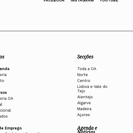
FACEBOOK
INSTAGRAM
YOUTUBE
os
Secções
enda
Toda a OA
oria
Norte
to
Centro
Lisboa e Vale do
Tejo
rsos
Alentejo
oria OA
Algarve
al
Madeira
cional
Açores
ados
Agenda e
de Emprego
Notícias