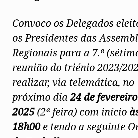
Conselho Diretivo Nacional
Conselho de Disciplina Nacional
Conselho Fiscal
Convoco os Delegados eleit
Conselho de Supervisão
os Presidentes das Assembl
Regionais para a 7.ª (sétim
reunião do triénio 2023/20
realizar, via telemática, no
próximo dia
24 de fevereiro
2025
(2ª feira) com início
à
18h00
e tendo a seguinte 