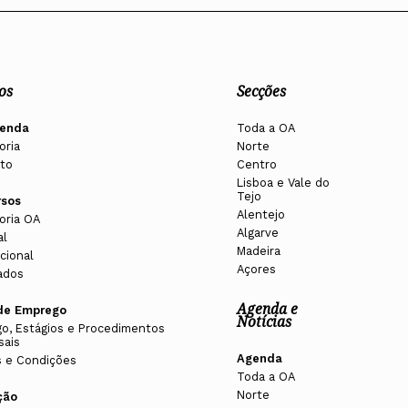
os
Secções
enda
Toda a OA
oria
Norte
to
Centro
Lisboa e Vale do
Tejo
rsos
Alentejo
oria OA
Algarve
al
Madeira
cional
Açores
ados
Agenda e
de Emprego
Notícias
o, Estágios e Procedimentos
sais
Agenda
 e Condições
Toda a OA
Norte
ção