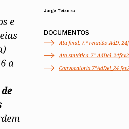
Alentejo
Jorge Teixeira
Algarve
Madeira
os e
Açores
DOCUMENTOS
eias
Comunic
Toda a O
Ata final, 7.ª reunião AdD, 2
a)
Norte
Centro
Ata sintética_7ª AdDel_24fev
Lisboa e 
26 a
Alentejo
Convocatoria 7ªAdDel_24 fev
Algarve
Madeira
Açores
 de
s
Ordem