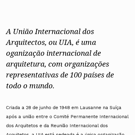
Protocolos
IARP
Conselho de Disciplina
Algarve
Algarve
Apoio à prática
Nacional
Protocolos
Jornal Arquitectos
Madeira
Madeira
Atlas dos Materiais e Ofícios
Institucionais
Conselho Fiscal
Habitar Portugal
Açores
Açores
Legislação
Protocolos Comerciais
Conselho de Supervisão
Glossário de
SILUC
Arquitectura de
A União Internacional dos
Notícias
Apoio jurídico
Autor
Órgãos Sociais Regionais
Toda a OA
Minutas
Arquitectos, ou UIA, é uma
Assembleia Regional
Norte
Conselho Diretivo Regional
Centro
oganização internacional de
Conselho de Disciplina
Lisboa e Vale do Tejo
Regional
Alentejo
arquitetura, com organizações
Algarve
Colégios
Madeira
representativas de 100 países de
CAU
Açores
COB
todo o mundo.
CPA
Criada a 28 de junho de 1948 em Lausanne na Suíça
após a união entre o Comité Permanente Internacional
dos Arquitetos e da Reunião Internacional dos
Arquitetos, a UIA está sedeada é a única organização