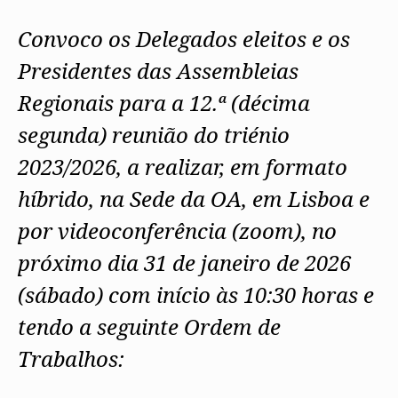
Protocolos
IARP
Conselho de Disciplina
Algarve
Algarve
Apoio à prática
Nacional
Protocolos
Jornal Arquitectos
Convoco os Delegados eleitos e os
Madeira
Madeira
Atlas dos Materiais e Ofícios
Institucionais
Conselho Fiscal
Habitar Portugal
Açores
Açores
Legislação
Protocolos Comerciais
Conselho de Supervisão
Glossário de
Presidentes das Assembleias
SILUC
Arquitectura de
Notícias
Apoio jurídico
Autor
Regionais para a 12.ª (décima
Órgãos Sociais Regionais
Toda a OA
Minutas
Assembleia Regional
Norte
segunda) reunião do triénio
Conselho Diretivo Regional
Centro
Conselho de Disciplina
Lisboa e Vale do Tejo
2023/2026, a realizar, em formato
Regional
Alentejo
híbrido, na Sede da OA, em Lisboa e
Algarve
Colégios
Madeira
CAU
por videoconferência (zoom), no
Açores
COB
CPA
próximo dia 31 de janeiro de 2026
(sábado) com início às 10:30 horas e
tendo a seguinte Ordem de
Trabalhos: