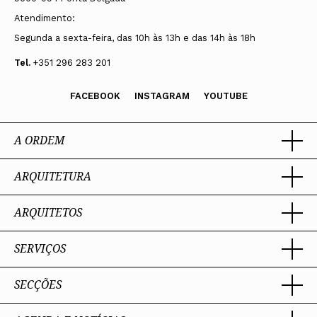
Atendimento:
Segunda a sexta-feira, das 10h às 13h e das 14h às 18h
Tel.
+351 296 283 201
FACEBOOK
INSTAGRAM
YOUTUBE
A ORDEM
ARQUITETURA
Ordem dos Arquitectos
Sobre a OA
Legado
ARQUITETOS
Trabalhar com Arquiteto
Sede
Porquê um Arquiteto
Presidente
Boas práticas
SERVIÇOS
Estatuto e Regulamentos
Portal dos Arquitectos
Perguntas Frequentes
Comissões Técnicas
Sobre o Portal
Membros Honorários
SECÇÕES
Encomenda
PIAAP
Instrumentos de gestão
Premiação
Assessoria
Plataforma Integrada de Arquitetos da Administração Pública
Processo Eleitoral OA
Nacional