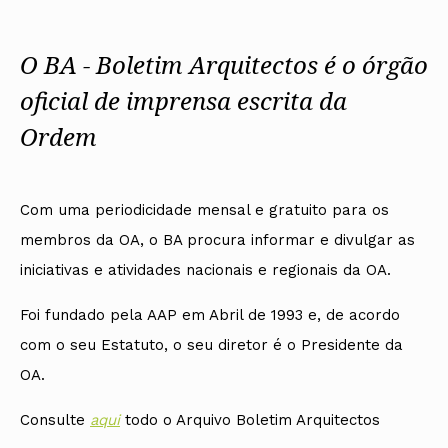
Protocolos
IARP
Conselho de Disciplina
Algarve
Algarve
Apoio à prática
Nacional
Protocolos
Jornal Arquitectos
Madeira
Madeira
Atlas dos Materiais e Ofícios
Institucionais
Conselho Fiscal
Habitar Portugal
O BA - Boletim Arquitectos é o órgão
Açores
Açores
Legislação
Protocolos Comerciais
Conselho de Supervisão
Glossário de
SILUC
Arquitectura de
oficial de imprensa escrita da
Notícias
Apoio jurídico
Autor
Órgãos Sociais Regionais
Toda a OA
Minutas
Ordem
Assembleia Regional
Norte
Conselho Diretivo Regional
Centro
Conselho de Disciplina
Lisboa e Vale do Tejo
Regional
Alentejo
Com uma periodicidade mensal e gratuito para os
Algarve
Colégios
Madeira
membros da OA, o BA procura informar e divulgar as
CAU
Açores
COB
iniciativas e atividades nacionais e regionais da OA.
CPA
Foi fundado pela AAP em Abril de 1993 e, de acordo
com o seu Estatuto, o seu diretor é o Presidente da
OA.
Consulte
aqui
todo o Arquivo Boletim Arquitectos