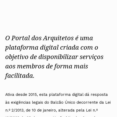
Protocolos
IARP
Conselho de Disciplina
Algarve
Algarve
Apoio à prática
Nacional
Protocolos
Jornal Arquitectos
Madeira
Madeira
Atlas dos Materiais e Ofícios
Institucionais
Conselho Fiscal
Habitar Portugal
Açores
Açores
Legislação
Protocolos Comerciais
Conselho de Supervisão
Glossário de
SILUC
Arquitectura de
Notícias
Apoio jurídico
Autor
Órgãos Sociais Regionais
Toda a OA
Minutas
Assembleia Regional
O Portal dos Arquitetos é uma
Norte
Conselho Diretivo Regional
Centro
Conselho de Disciplina
plataforma digital criada com o
Lisboa e Vale do Tejo
Regional
Alentejo
objetivo de disponibilizar serviços
Algarve
Colégios
Madeira
aos membros de forma mais
CAU
Açores
COB
facilitada.
CPA
Ativa desde 2015, esta plataforma digital dá resposta
às exigências legais do Balcão Único decorrente da Lei
n.º 2/2013, de 10 de janeiro, alterada pela Lei n.º