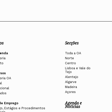
os
Secções
enda
Toda a OA
oria
Norte
to
Centro
Lisboa e Vale do
Tejo
rsos
Alentejo
oria OA
Algarve
al
Madeira
cional
Açores
ados
Agenda e
de Emprego
Notícias
o, Estágios e Procedimentos
sais