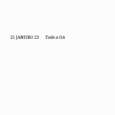
Conselho Diretivo Nacional
Conselho de Disciplina Nacional
Conselho Fiscal
Conselho de Supervisão
25 JANEIRO 23
Toda a OA