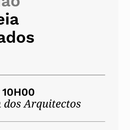
ados
A
Vale do Tejo