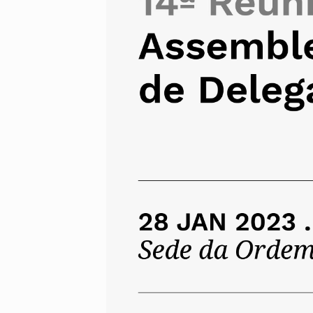
Alentejo
Algarve
Madeira
Açores
Comunic
Toda a O
Norte
Centro
Lisboa e 
Alentejo
Algarve
Madeira
Açores