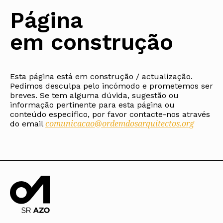
Protocolos
IARP
Conselho de Disciplina
Algarve
Algarve
Apoio à prática
Página
Nacional
Protocolos
Jornal Arquitectos
Madeira
Madeira
Atlas dos Materiais e Ofícios
Institucionais
Conselho Fiscal
Habitar Portugal
Açores
Açores
Legislação
em construção
Protocolos Comerciais
Conselho de Supervisão
Glossário de
SILUC
Arquitectura de
Notícias
Apoio jurídico
Autor
Órgãos Sociais Regionais
Toda a OA
Minutas
Assembleia Regional
Norte
Conselho Diretivo Regional
Esta página está em construção / actualização.
Centro
Pedimos desculpa pelo incómodo e prometemos ser
Conselho de Disciplina
Lisboa e Vale do Tejo
Regional
breves. Se tem alguma dúvida, sugestão ou
Alentejo
informação pertinente para esta página ou
Algarve
Colégios
conteúdo específico, por favor contacte-nos através
Madeira
comunicacao@ordemdosarquitectos.org
CAU
do email
Açores
COB
CPA