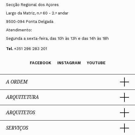
Secção Regional dos Açores
Largo da Matriz, n.º 60 - 2.º andar
9500-094 Ponta Delgada
Atendimento:
Segunda a sexta-feira, das 10h às 13h e das 14h às 18h
Tel.
+351 296 283 201
FACEBOOK
INSTAGRAM
YOUTUBE
A ORDEM
ARQUITETURA
Ordem dos Arquitectos
Sobre a OA
Legado
ARQUITETOS
Trabalhar com Arquiteto
Sede
Porquê um Arquiteto
Presidente
Boas práticas
SERVIÇOS
Estatuto e Regulamentos
Portal dos Arquitectos
Perguntas Frequentes