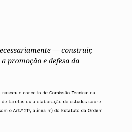
Alentejo
Algarve
Madeira
Açores
Comunic
Toda a O
Norte
 necessariamente — construir,
Centro
 a promoção e defesa da
Lisboa e 
Alentejo
Algarve
Madeira
Açores
 nasceu o conceito de Comissão Técnica: na
o de tarefas ou a elaboração de estudos sobre
om o Art.º 21º, alínea m) do Estatuto da Ordem