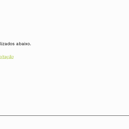
izados abaixo.
bitação