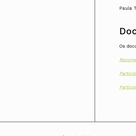
Paula T
Do
Os docu
Recomen
Partici
Partici