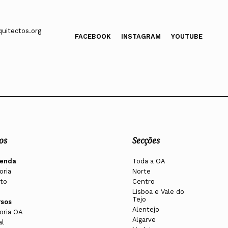
uitectos.org
FACEBOOK
INSTAGRAM
YOUTUBE
os
Secções
enda
Toda a OA
oria
Norte
to
Centro
Lisboa e Vale do
Tejo
rsos
Alentejo
oria OA
Algarve
al