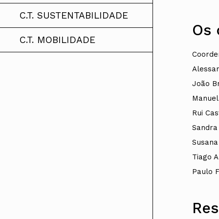
C.T. SUSTENTABILIDADE
Os 
C.T. MOBILIDADE
Coorde
Alessa
João B
Manuela
Rui Cas
Sandra
Susana
Tiago A
Paulo 
Res