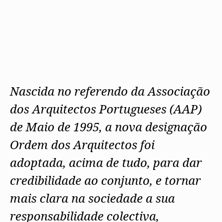
Protocolos
IARP
Conselho de Disciplina
Algarve
Algarve
Apoio à prática
Nacional
Protocolos
Jornal Arquitectos
Madeira
Madeira
Atlas dos Materiais e Ofícios
Institucionais
Conselho Fiscal
Habitar Portugal
Açores
Açores
Legislação
Protocolos Comerciais
Conselho de Supervisão
Glossário de
SILUC
Arquitectura de
Notícias
Apoio jurídico
Autor
Órgãos Sociais Regionais
Toda a OA
Minutas
Assembleia Regional
Norte
Conselho Diretivo Regional
Centro
Conselho de Disciplina
Nascida no referendo da Associação
Lisboa e Vale do Tejo
Regional
Alentejo
dos Arquitectos Portugueses (AAP)
Algarve
Colégios
Madeira
CAU
de Maio de 1995, a nova designação
Açores
COB
Ordem dos Arquitectos foi
CPA
adoptada, acima de tudo, para dar
credibilidade ao conjunto, e tornar
mais clara na sociedade a sua
responsabilidade colectiva,