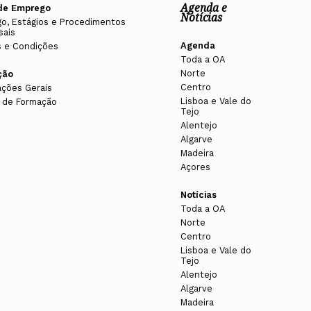
Agenda e
de Emprego
Notícias
o, Estágios e Procedimentos
sais
Agenda
 e Condições
Toda a OA
Norte
ção
Centro
ações Gerais
Lisboa e Vale do
 de Formação
Tejo
Alentejo
Algarve
Madeira
Açores
Notícias
Toda a OA
Norte
Centro
Lisboa e Vale do
Tejo
Alentejo
Algarve
Madeira