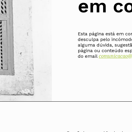
em co
Alentejo
Algarve
Madeira
Açores
Esta página está em co
Comunic
desculpa pelo incómod
Toda a O
alguma dúvida, sugestã
Norte
página ou conteúdo espe
Centro
comunicacao@o
do email
Lisboa e 
Alentejo
Algarve
Madeira
Açores