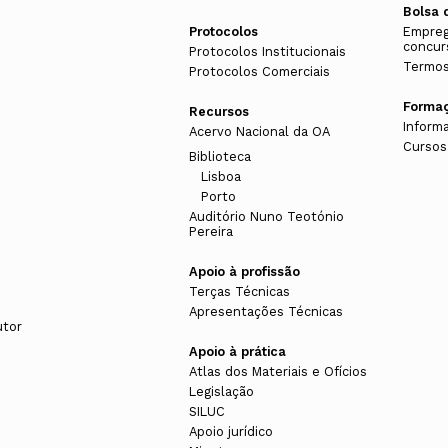
Bolsa 
Protocolos
Empreg
concur
Protocolos Institucionais
Termos
Protocolos Comerciais
Forma
Recursos
Inform
Acervo Nacional da OA
Cursos
Biblioteca
Lisboa
Porto
Auditório Nuno Teotónio
Pereira
Apoio à profissão
Terças Técnicas
Apresentações Técnicas
utor
Apoio à prática
Atlas dos Materiais e Ofícios
Legislação
SILUC
Apoio jurídico