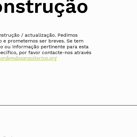
nstrução
nstrução / actualização. Pedimos
ados
o e prometemos ser breves. Se tem
A
o ou informação pertinente para esta
cífico, por favor contacte-nos através
rdemdosarquitectos.org
Vale do Tejo