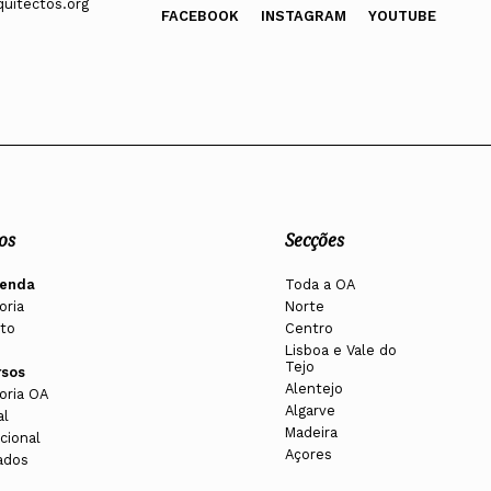
uitectos.org
FACEBOOK
INSTAGRAM
YOUTUBE
os
Secções
enda
Toda a OA
oria
Norte
to
Centro
Lisboa e Vale do
Tejo
rsos
Alentejo
oria OA
Algarve
al
Madeira
cional
Açores
ados