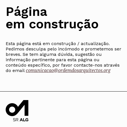
Protocolos
IARP
Conselho de Disciplina
Algarve
Algarve
Apoio à prática
Página
Nacional
Protocolos
Jornal Arquitectos
Madeira
Madeira
Atlas dos Materiais e Ofícios
Institucionais
Conselho Fiscal
Habitar Portugal
Açores
Açores
Legislação
em construção
Protocolos Comerciais
Conselho de Supervisão
Glossário de
SILUC
Arquitectura de
Notícias
Apoio jurídico
Autor
Órgãos Sociais Regionais
Toda a OA
Minutas
Assembleia Regional
Norte
Conselho Diretivo Regional
Esta página está em construção / actualização.
Centro
Pedimos desculpa pelo incómodo e prometemos ser
Conselho de Disciplina
Lisboa e Vale do Tejo
Regional
breves. Se tem alguma dúvida, sugestão ou
Alentejo
informação pertinente para esta página ou
Algarve
Colégios
conteúdo específico, por favor contacte-nos através
Madeira
comunicacao@ordemdosarquitectos.org
CAU
do email
Açores
COB
CPA