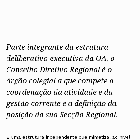
Protocolos
IARP
Conselho de Disciplina
Algarve
Algarve
Apoio à prática
Nacional
Protocolos
Jornal Arquitectos
Madeira
Madeira
Atlas dos Materiais e Ofícios
Institucionais
Conselho Fiscal
Habitar Portugal
Açores
Açores
Legislação
Protocolos Comerciais
Conselho de Supervisão
Glossário de
SILUC
Arquitectura de
Notícias
Apoio jurídico
Autor
Órgãos Sociais Regionais
Toda a OA
Minutas
Assembleia Regional
Norte
Parte integrante da estrutura
Conselho Diretivo Regional
Centro
Conselho de Disciplina
Lisboa e Vale do Tejo
deliberativo-executiva da OA, o
Regional
Alentejo
Conselho Diretivo Regional é o
Algarve
Colégios
Madeira
CAU
órgão colegial a que compete a
Açores
COB
coordenação da atividade e da
CPA
gestão corrente e a definição da
posição da sua Secção Regional.
É uma estrutura independente que mimetiza, ao nível