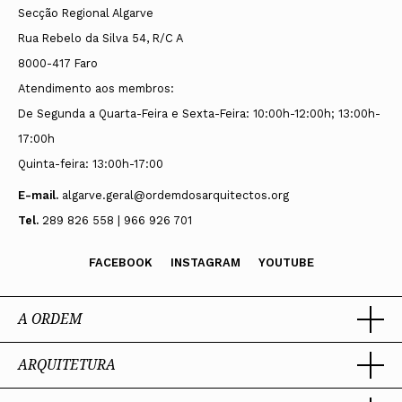
Secção Regional Algarve
Luís Fernando Brito Matos
Rua Rebelo da Silva 54, R/C A
Vice-presidente
8000-417 Faro
Ana Sofia Alves Pinto
Atendimento aos membros:
De Segunda a Quarta-Feira e Sexta-Feira: 10:00h-12:00h; 13:00h-
Vogais
17:00h
Ricardo Jorge Carvalho Latoeiro
Quinta-feira: 13:00h-17:00
Natacha Sofia Gonçalves Sabino
E-mail.
algarve.geral@ordemdosarquitectos.org
Rúben André Silva Marques
Tel.
289 826 558 | 966 926 701
Suplentes
FACEBOOK
INSTAGRAM
YOUTUBE
Sofia Isabel Prudêncio Costa
A ORDEM
ARQUITETURA
Ordem dos Arquitectos
Sobre a OA