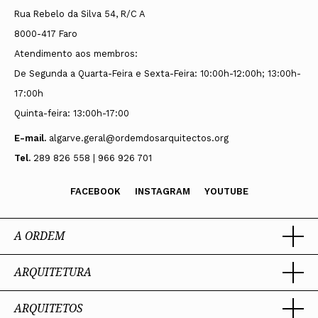
Luís Miguel de Lima Ferreira Carvalho Oliveira
Rua Rebelo da Silva 54, R/C A
Soraia Antunes Gomes Dinis Noorali (suplente)
8000-417 Faro
Atendimento aos membros:
De Segunda a Quarta-Feira e Sexta-Feira: 10:00h-12:00h; 13:00h-
17:00h
Quinta-feira: 13:00h-17:00
E-mail.
algarve.geral@ordemdosarquitectos.org
Mandato 2020-2022
Tel.
289 826 558 | 966 926 701
FACEBOOK
INSTAGRAM
YOUTUBE
Presidente
A ORDEM
Ricardo Bak Gordon
Vogais
ARQUITETURA
Ordem dos Arquitectos
Florbela Alexandra Palma Pires
Sobre a OA
Legado
ARQUITETOS
Ricardo Manuel Martins Cabrita
Trabalhar com Arquiteto