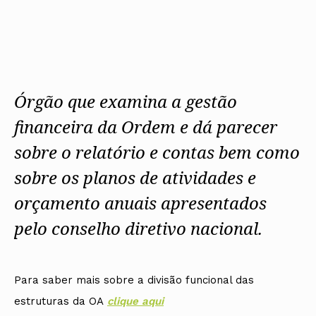
Protocolos
IARP
Conselho de Disciplina
Algarve
Algarve
Apoio à prática
Nacional
Protocolos
Jornal Arquitectos
Madeira
Madeira
Atlas dos Materiais e Ofícios
Institucionais
Conselho Fiscal
Habitar Portugal
Açores
Açores
Legislação
Protocolos Comerciais
Conselho de Supervisão
Glossário de
SILUC
Arquitectura de
Notícias
Apoio jurídico
Autor
Órgãos Sociais Regionais
Toda a OA
Minutas
Assembleia Regional
Órgão que examina a gestão
Norte
Conselho Diretivo Regional
Centro
financeira da Ordem e dá parecer
Conselho de Disciplina
Lisboa e Vale do Tejo
Regional
Alentejo
sobre o relatório e contas bem como
Algarve
Colégios
Madeira
sobre os planos de atividades e
CAU
Açores
COB
orçamento anuais apresentados
CPA
pelo conselho diretivo nacional.
Para saber mais sobre a divisão funcional das
estruturas da OA
clique aqui