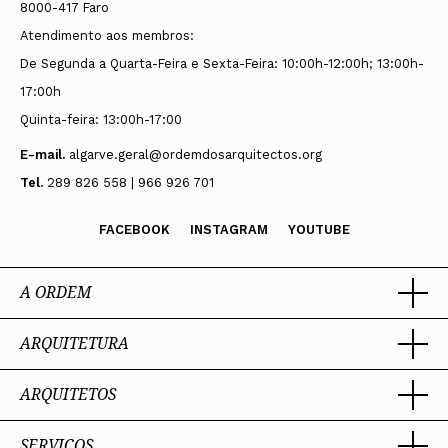
8000-417 Faro
Atendimento aos membros:
Vogais
De Segunda a Quarta-Feira e Sexta-Feira: 10:00h-12:00h; 13:00h-
17:00h
Andreia Patrícia Quinta Caetano
Quinta-feira: 13:00h-17:00
Luís Filipe Duarte Pacheco
E-mail.
algarve.geral@ordemdosarquitectos.org
Tel.
289 826 558 | 966 926 701
Suplente
FACEBOOK
INSTAGRAM
YOUTUBE
Carla Sofia Matos Alfarrobinha
A ORDEM
. . . . . . . . . . . . . . . . . . .
ARQUITETURA
Ordem dos Arquitectos
Sobre a OA
Triénio 2020-2022
Legado
ARQUITETOS
Trabalhar com Arquiteto
Sede
Porquê um Arquiteto
Presidente
Boas práticas
SERVIÇOS