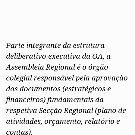
Protocolos
IARP
Conselho de Disciplina
Algarve
Algarve
Apoio à prática
Nacional
Protocolos
Jornal Arquitectos
Madeira
Madeira
Atlas dos Materiais e Ofícios
Institucionais
Conselho Fiscal
Habitar Portugal
Açores
Açores
Legislação
Protocolos Comerciais
Conselho de Supervisão
Glossário de
SILUC
Arquitectura de
Notícias
Apoio jurídico
Autor
Órgãos Sociais Regionais
Toda a OA
Minutas
Assembleia Regional
Norte
Parte integrante da estrutura
Conselho Diretivo Regional
Centro
Conselho de Disciplina
Lisboa e Vale do Tejo
deliberativo-executiva da OA, a
Regional
Alentejo
Assembleia Regional é o órgão
Algarve
Colégios
Madeira
CAU
colegial responsável pela aprovação
Açores
COB
dos documentos (estratégicos e
CPA
financeiros) fundamentais da
respetiva Secção Regional (plano de
atividades, orçamento, relatório e
contas).