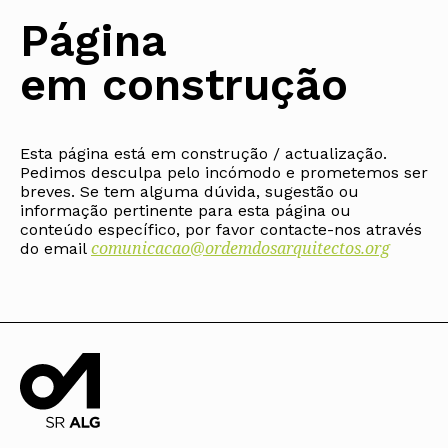
Protocolos
IARP
Conselho de Disciplina
Algarve
Algarve
Apoio à prática
Página
Nacional
Protocolos
Jornal Arquitectos
Madeira
Madeira
Atlas dos Materiais e Ofícios
Institucionais
Conselho Fiscal
Habitar Portugal
Açores
Açores
Legislação
em construção
Protocolos Comerciais
Conselho de Supervisão
Glossário de
SILUC
Arquitectura de
Notícias
Apoio jurídico
Autor
Órgãos Sociais Regionais
Toda a OA
Minutas
Assembleia Regional
Norte
Conselho Diretivo Regional
Esta página está em construção / actualização.
Centro
Pedimos desculpa pelo incómodo e prometemos ser
Conselho de Disciplina
Lisboa e Vale do Tejo
Regional
breves. Se tem alguma dúvida, sugestão ou
Alentejo
informação pertinente para esta página ou
Algarve
Colégios
conteúdo específico, por favor contacte-nos através
Madeira
comunicacao@ordemdosarquitectos.org
CAU
do email
Açores
COB
CPA